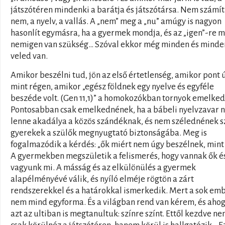
játszótéren mindenki a barátja és játszótársa. Nem számít
nem, a nyelv, a vallás. A „nem” meg a „nu” amúgy is nagyon
hasonlít egymásra, ha a gyermek mondja, és az „igen”-re 
nemigen van szükség… Szóval ekkor még minden és minde
veled van.
Amikor beszélni tud, jön az első értetlenség, amikor pont 
mint régen, amikor „egész földnek egy nyelve és egyféle
beszéde volt. (Gen 11,1)” a homokozókban tornyok emelke
Pontosabban csak emelkednének, ha a bábeli nyelvzavar 
lenne akadálya a közös szándéknak, és nem szélednének s
gyerekek a szülők megnyugtató biztonságába. Meg is
fogalmazódik a kérdés: „ők miért nem úgy beszélnek, mint 
A gyermekben megszületik a felismerés, hogy vannak ők é
vagyunk mi. A másság és az elkülönülés a gyermek
alapélményévé válik, és nyíló elméje rögtön a zárt
rendszerekkel és a határokkal ismerkedik. Mert a sok em
nem mind egyforma. És a világban rend van kérem, és aho
azt az ultiban is megtanultuk: színre színt. Ettől kezdve n