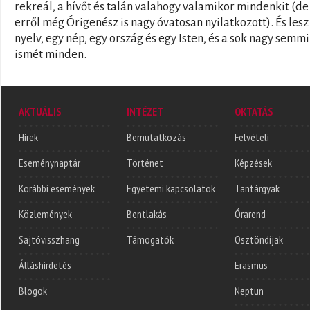
rekreál, a hívőt és talán valahogy valamikor mindenkit (de
erről még Órigenész is nagy óvatosan nyilatkozott). És lesz
nyelv, egy nép, egy ország és egy Isten, és a sok nagy semm
ismét minden.
AKTUÁLIS
INTÉZET
OKTATÁS
Hírek
Bemutatkozás
Felvételi
Eseménynaptár
Történet
Képzések
Korábbi események
Egyetemi kapcsolatok
Tantárgyak
Közlemények
Bentlakás
Órarend
Sajtóvisszhang
Támogatók
Ösztöndíjak
Álláshirdetés
Erasmus
Blogok
Neptun