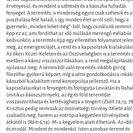
érvényesül, és mindent a szétesés és a káoszba fulladás
fenyeget. A teremtés, a mindenség egyre csak szétesik és a
pusztulása felé halad, s így minden élet arról szól, hogy a
gyermeki „minden lehet még”-ből, hogy csinálunk semmit.
épp ez az, ami fordíthat az idő múlásán merengő mélabús
kedvünkön: a teremtés épp egy ellentétes folyamatot jelen
meg, az emergenciájét, a rend és a kapcsolatok kialakulásá
Az ókori Közel-Keleten és az Ószövetségben is a teremtés 
esetben a káosz visszaszorításában, a rend megalapításá
nyilvánul meg. A semmiből való teremtés inkább görög
filozófiai gyökerű képzet, míg a sémi gondolkodásra inkáb
káoszból kialakított rend koncepciója jellemző. Ha a
kapcsolatainkat is fenyegeti és fojtogatja Leviátán és Raha
(mitikus káoszszörnyek), az ég és föld teremtője
visszaszoríthatja és kettévághatja a tengert (Zsolt 74,13; 78
Krisztus pedig nemcsak az ószövetségi törvény ítélete alól
szabadít meg, hanem az entrópia kegyetlen törvényének
átkától is (Róm 6,14). Mi a kegyelem alatt élhetünk. Az idő 
és erodál. Mindent és mindenkit. Isten azonban teremt és