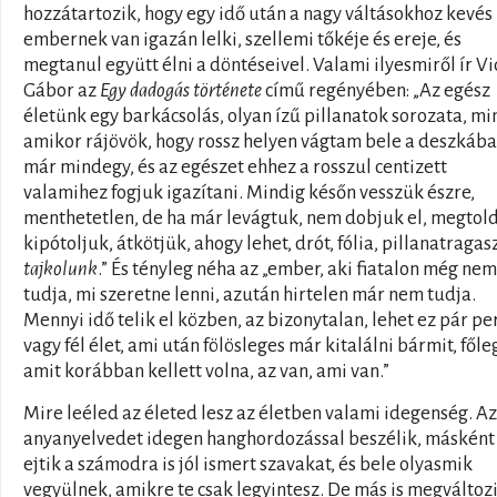
hozzátartozik, hogy egy idő után a nagy váltásokhoz kevés
embernek van igazán lelki, szellemi tőkéje és ereje, és
megtanul együtt élni a döntéseivel. Valami ilyesmiről ír V
Gábor az
Egy dadogás története
című regényében: „Az egész
életünk egy barkácsolás, olyan ízű pillanatok sorozata, mi
amikor rájövök, hogy rossz helyen vágtam bele a deszkába
már mindegy, és az egészet ehhez a rosszul centizett
valamihez fogjuk igazítani. Mindig későn vesszük észre,
menthetetlen, de ha már levágtuk, nem dobjuk el, megtold
kipótoljuk, átkötjük, ahogy lehet, drót, fólia, pillanatragas
tajkolunk
.” És tényleg néha az „ember, aki fiatalon még nem
tudja, mi szeretne lenni, azután hirtelen már nem tudja.
Mennyi idő telik el közben, az bizonytalan, lehet ez pár pe
vagy fél élet, ami után fölösleges már kitalálni bármit, főleg
amit korábban kellett volna, az van, ami van.”
Mire leéled az életed lesz az életben valami idegenség. Az
anyanyelvedet idegen hanghordozással beszélik, másként
ejtik a számodra is jól ismert szavakat, és bele olyasmik
vegyülnek, amikre te csak legyintesz. De más is megváltozi