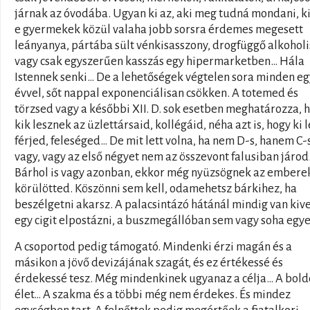
járnak az óvodába. Ugyan ki az, aki meg tudná mondani, ki
e gyermekek közül valaha jobb sorsra érdemes megesett
leányanya, pártába sült vénkisasszony, drogfüggő alkoholi
vagy csak egyszerűen kasszás egy hipermarketben… Hála
Istennek senki… De a lehetőségek végtelen sora minden e
évvel, sőt nappal exponenciálisan csökken. A totemed és
törzsed vagy a későbbi XII. D. sok esetben meghatározza, 
kik lesznek az üzlettársaid, kollégáid, néha azt is, hogy ki l
férjed, feleséged… De mit lett volna, ha nem D-s, hanem C-
vagy, vagy az első négyet nem az összevont falusiban járo
Bárhol is vagy azonban, ekkor még nyüzsögnek az embere
körülötted. Köszönni sem kell, odamehetsz bárkihez, ha
beszélgetni akarsz. A palacsintázó hátánál mindig van kive
egy cigit elpostázni, a buszmegállóban sem vagy soha egy
A csoportod pedig támogató. Mindenki érzi magán és a
másikon a jövő devizájának szagát, és ez értékessé és
érdekessé tesz. Még mindenkinek ugyanaz a célja… A bol
élet… A szakma és a többi még nem érdekes. És mindez