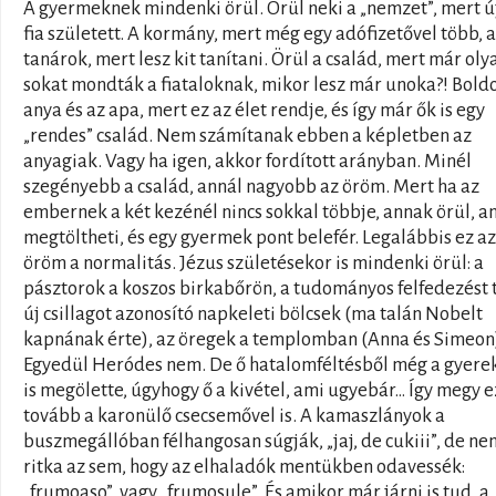
A gyermeknek mindenki örül. Örül neki a „nemzet”, mert 
fia született. A kormány, mert még egy adófizetővel több, a
tanárok, mert lesz kit tanítani. Örül a család, mert már oly
sokat mondták a fiataloknak, mikor lesz már unoka?! Bold
anya és az apa, mert ez az élet rendje, és így már ők is egy
„rendes” család. Nem számítanak ebben a képletben az
anyagiak. Vagy ha igen, akkor fordított arányban. Minél
szegényebb a család, annál nagyobb az öröm. Mert ha az
embernek a két kezénél nincs sokkal többje, annak örül, a
megtöltheti, és egy gyermek pont belefér. Legalábbis ez az
öröm a normalitás. Jézus születésekor is mindenki örül: a
pásztorok a koszos birkabőrön, a tudományos felfedezést 
új csillagot azonosító napkeleti bölcsek (ma talán Nobelt
kapnának érte), az öregek a templomban (Anna és Simeon
Egyedül Heródes nem. De ő hatalomféltésből még a gyere
is megölette, úgyhogy ő a kivétel, ami ugyebár… Így megy e
tovább a karonülő csecsemővel is. A kamaszlányok a
buszmegállóban félhangosan súgják, „jaj, de cukiii”, de ne
ritka az sem, hogy az elhaladók mentükben odavessék:
„frumoaso”, vagy „frumosule”. És amikor már járni is tud, a