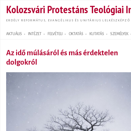
Ugrás
Kolozsvári Protestáns Teológiai I
tarta
ERDÉLY REFORMÁTUS, EVANGÉLIKUS ÉS UNITÁRIUS LELKÉSZKÉPZŐ
AKTUÁLIS
INTÉZET
FELVÉTELI
OKTATÁS
KUTATÁS
SZEMÉLYEK
Search form
Az idő múlásáról és más érdektelen
dolgokról