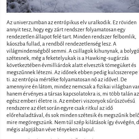
Az univerzumban az entrópikus elv uralkodik. Ez röviden
annyit tesz, hogy egy zárt rendszer folyamatosan egy
rendezetlen állapot felé tart. Minden rendszer felbomlik,
káoszba fullad, a rendből rendezetlenség lesz. A
világmindenségből semmi. A csillagok kihunynak, a bolyg
szétesnek, még a feketelyukak is a Hawking-sugárzás
következtében évmilliárdok alatt elvesztik tömegüket és
megszűnnek létezni. Az időnek ebben pedig kulcsszerepe 
ti. az entrópia mértéke folyamatosan nő az idővel. De
amennyire én látom, mindez nemcsak a fizikai világban van
hanem érvényes a társas kapcsolatokra is, mi több talán az
egész emberi életre is. Az emberi viszonyok sűrűszövésű
rendszere az élet során egyre csak ritkul az idő
előrehaladtával, és sok minden szétesik és megszűnik belő
mire megöregszünk. Nem túl szép kilátások így évvégén, 
mégis alapjában véve tényeken alapul.