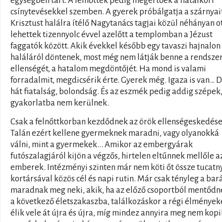
egységben tart. A felnőttek pedig megértőek a fiatalkori
csínytevésekkel szemben. A gyerek próbálgatja a szárnyait
Krisztust halálra ítélő Nagytanács tagjai közül néhányan o
lehettek tizennyolc évvel azelőtt a templomban a Jézust
faggatók között. Akik évekkel később egy tavaszi hajnalon
haláláról döntenek, most még nem látják benne a rendsze
ellenségét, a hatalom megdöntőjét. Ha mond is valami
forradalmit, megdicsérik érte. Gyerek még. Igaza is van… 
hát fiatalság, bolondság. És az eszmék pedig addig szépek
gyakorlatba nem kerülnek.
Csak a felnőttkorban kezdődnek az örök ellenségeskedése
Talán ezért kellene gyermeknek maradni, vagy olyanokká
válni, mint a gyermekek... Amikor az embergyárak
futószalagjáról kijön a végzős, hirtelen eltűnnek mellőle a
emberek. Intézményi szinten már nem köti őt össze tucatn
kortársával közös cél és napi rutin. Már csak tényleg a bar
maradnak meg neki, akik, ha az előző csoportból mentődn
a következő életszakaszba, találkozáskor a régi élmények
élik vele át újra és újra, míg mindez annyira meg nem kopik