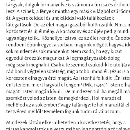
tárgyak, dolgok formanyelve is számodra furcsa és érthete
lesz. A színek, a fények mintha egy másik világból szűrőd
át. A gyerekeiddel és unokáiddal való találkozások
látogatások. De az élet maga igazából külön zajlik. Nincs 
közös tett és új élmény. A karácsony és az újév pedig mind
ugyanúgy telik… Közhellyel zárva: ez az élet rendje. És ebb
rendben lépünk egyet a sorban, magunk mögött hagyva idé
sok mindent és sok mindenkit. Nem csoda, ha egy kicsit
egyedül érezzük magunkat. A legmagányosabb dolog
mégiscsak meghalni. Csak a te szemed csukódik le utoljára
rád borul végtelen sötétség, míg a többi mind él. Jézus is a
kereszten elhagyva érzi magát. Az istenfiú felkiált: „Én Ist
én Istenem, miért hagytál el engem? (Mk. 15,34)”. Isten elh
magát… Isten magán kívül… De mindezen túl, ha megáll ma
szemközt veled az Isten, és megkérdezi. Hol maradt el
mellőled az a sok ember? Vagy talán így: te hol maradtál el
testvéred mellől? Remélem fogunk tudni rá válaszolni.
Mindezek láttán elkerülhetetlen a következtetés, hogy a
társas kapcsolatok univerzumában is az entrópia törvénye