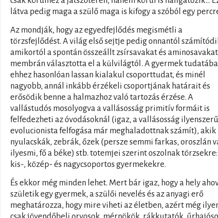
csak körülnéz a játszótéren, hanem körül is hallgatózik… E
látva pedig maga a szülő maga is kifogy a szóból egy percr
Az mondják, hogy az egyedfejlődés megismétli a
törzsfejlődést. A világ első sejtje pedig onnantól számítódi
amikortól a spontán összeállt zsírsavakat és aminosavakat
membrán választotta el a külvilágtól. A gyermek tudatába
ehhez hasonlóan lassan kialakul csoporttudat, és minél
nagyobb, annál inkább érzékeli csoportjának határait és
erősödik benne a halmazhoz való tartozás érzése. A
vallástudós mosolyogva a vallásosság primitív formáit is
felfedezheti az óvodásoknál (igaz, a vallásosság ilyenszer
evolucionista felfogása már meghaladottnak számít), akik
nyulacskák, zebrák, őzek (persze semmi farkas, oroszlán 
ilyesmi, fő a béke) stb. totemjei szerint oszolnak törzsekre:
kis-, közép- és nagycsoportos gyermekekre.
És ekkor még minden lehet. Mert bár igaz, hogy a hely aho
születik egy gyermek, a szülői nevelés és az anyagi erő
meghatározza, hogy mire viheti az életben, azért még ilye
csak jövendőbeli orvosok, mérnökök, rákkutatók, űrhajós