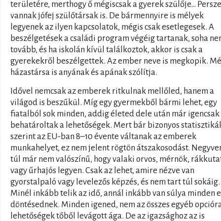
területére, merthogy ő mégiscsak a gyerek szülője… Persz
vannak jófej szülőtársak is. De bármennyire is mélyek
legyenek az ilyen kapcsolatok, mégis csak esetlegesek. A
beszélgetések a családi program végéig tartanak, soha n
tovább, és ha iskolán kívül találkoztok, akkor is csak a
gyerekekről beszélgettek. Az ember neve is megkopik. Mé
házastársa is anyának és apának szólítja.
Idővel nemcsak az emberek ritkulnak mellőled, hanem a
világod is beszűkül. Míg egy gyermekből bármi lehet, egy
fiatalból sok minden, addig életed dele után már igencsak
behatároltak a lehetőségek. Mert bár bizonyos statisztiká
szerint az EU-ban 8–10 évente váltanak az emberek
munkahelyet, ez nem jelent rögtön átszakosodást. Negyve
túl már nem valószínű, hogy valaki orvos, mérnök, rákkuta
vagy űrhajós legyen. Csak az lehet, amire nézve van
gyorstalpaló vagy levelezős képzés, és nem tart túl sokáig.
Minél inkább telik az idő, annál inkább van súlya minden 
döntésednek. Minden igened, nem az összes egyéb opcióra
lehetőségek tőből levágott ága. De az igazsághoz az is