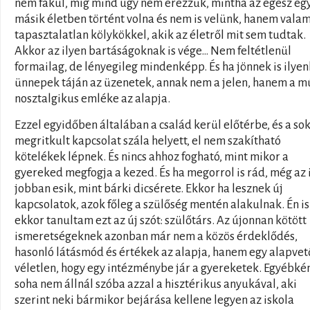
nem fakul, míg mind úgy nem érezzük, mintha az egész eg
másik életben történt volna és nem is velünk, hanem valam
tapasztalatlan kölykökkel, akik az életről mit sem tudtak.
Akkor az ilyen bartáságoknak is vége… Nem feltétlenül
formailag, de lényegileg mindenképp. És ha jönnek is ilye
ünnepek táján az üzenetek, annak nem a jelen, hanem a m
nosztalgikus emléke az alapja.
Ezzel egyidőben általában a család kerül előtérbe, és a so
megritkult kapcsolat szála helyett, el nem szakítható
kötelékek lépnek. És nincs ahhoz fogható, mint mikor a
gyereked megfogja a kezed. És ha megorrol is rád, még az 
jobban esik, mint bárki dicsérete. Ekkor ha lesznek új
kapcsolatok, azok főleg a szülőség mentén alakulnak. Én is
ekkor tanultam ezt az új szót: szülőtárs. Az újonnan kötött
ismeretségeknek azonban már nem a közös érdeklődés,
hasonló látásmód és értékek az alapja, hanem egy alapvet
véletlen, hogy egy intézménybe jár a gyereketek. Egyébké
soha nem állnál szóba azzal a hisztérikus anyukával, aki
szerint neki bármikor bejárása kellene legyen az iskola