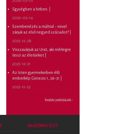
2026-03-01
Egységben a hitben. |
2026-02-14
Szembenézés a múlttal - mivel
zárjuk az első negyed századot? |
2025-12-28
Visszavárjuk az Urat, aki mérlegre
teszi az életünket |
2025-12-21
Az Isten gyermekeiben élő
emberkép Genezis 1, 26-31 |
2025-11-23
További prédikációk ›
K
AKADÉMIAI ÉLET