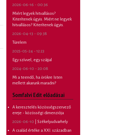
2026-06-16 - 00:36
Miért legyek hitvallásos?
Kiterítenek úgyis. Miért ne legyek
hitvallásos? Kiterítenek úgyis.
2026-04-13 - 09:38
Türelem
2025-05-24 - 12:23
Egy szívvel, egy szájjal
2024-06-10 - 20:08
Mi a teendő, ha örökre Isten
mellett akarunk maradni?
Somfalvi Edit előadásai
A keresztelés közösségszervező
ereje - közösségi dimenziója
2026-06-10
| Székelyudvarhely
A család értéke a XXI. században