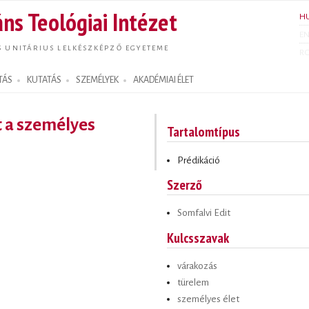
Ugrás a
ns Teológiai Intézet
H
tartalomra
E
S UNITÁRIUS LELKÉSZKÉPZŐ EGYETEME
R
TÁS
KUTATÁS
SZEMÉLYEK
AKADÉMIAI ÉLET
t a személyes
Tartalomtípus
Prédikáció
Szerző
Somfalvi Edit
Kulcsszavak
várakozás
türelem
személyes élet