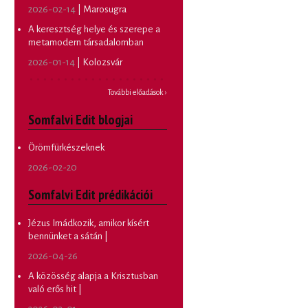
2026-02-14
| Marosugra
A keresztség helye és szerepe a
metamodern társadalomban
2026-01-14
| Kolozsvár
További előadások ›
Somfalvi Edit blogjai
Örömfürkészeknek
2026-02-20
Somfalvi Edit prédikációi
Jézus Imádkozik, amikor kísért
bennünket a sátán |
2026-04-26
A közösség alapja a Krisztusban
való erős hit |