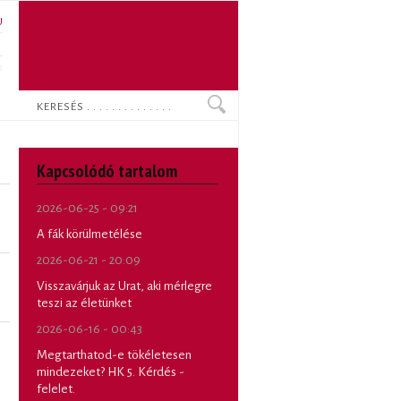
U
N
O
Keresés
Kapcsolódó tartalom
2026-06-25 - 09:21
A fák körülmetélése
2026-06-21 - 20:09
Visszavárjuk az Urat, aki mérlegre
teszi az életünket
2026-06-16 - 00:43
Megtarthatod-e tökéletesen
mindezeket? HK 5. Kérdés -
felelet.