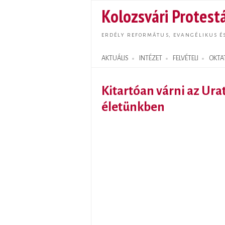
Kolozsvári Protestá
ERDÉLY REFORMÁTUS, EVANGÉLIKUS É
AKTUÁLIS
INTÉZET
FELVÉTELI
OKTA
Search form
Kitartóan várni az Ura
életünkben