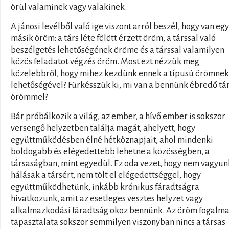
örül valaminek vagy valakinek.
A jánosi levélből való ige viszont arról beszél, hogy van egy
másik öröm: a társ léte fölött érzett öröm, a társsal való
beszélgetés lehetőségének öröme és a társsal valamilyen
közös feladatot végzés öröm. Most ezt nézzük meg
közelebbről, hogy mihez kezdünk ennek a típusú örömnek
lehetőségével? Fürkésszük ki, mi van a bennünk ébredő tá
örömmel?
Bár próbálkozik a világ, az ember, a hívő ember is sokszor
versengő helyzetben találja magát, ahelyett, hogy
együttműködésben élné hétköznapjait, ahol mindenki
boldogabb és elégedettebb lehetne a közösségben, a
társaságban, mint egyedül. Ez oda vezet, hogy nem vagyun
hálásak a társért, nem tölt el elégedettséggel, hogy
együttműködhetünk, inkább krónikus fáradtságra
hivatkozunk, amit az esetleges vesztes helyzet vagy
alkalmazkodási fáradtság okoz bennünk. Az öröm fogalma
tapasztalata sokszor semmilyen viszonyban nincs a társas