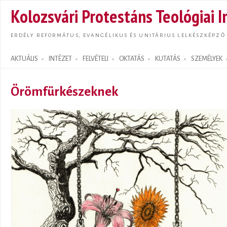
Ugrás
Kolozsvári Protestáns Teológiai I
tarta
ERDÉLY REFORMÁTUS, EVANGÉLIKUS ÉS UNITÁRIUS LELKÉSZKÉPZŐ
AKTUÁLIS
INTÉZET
FELVÉTELI
OKTATÁS
KUTATÁS
SZEMÉLYEK
Search form
Örömfürkészeknek