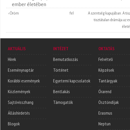
ember életében
‹ Öröm
fel
A szentség kapujában. A tis
tisztátalan drámája az 
életé
AKTUÁLIS
INTÉZET
OKTATÁS
Hírek
Bemutatkozás
Felvételi
Eseménynaptár
Történet
Képzések
Korábbi események
Egyetemi kapcsolatok
Tantárgyak
Közlemények
Bentlakás
Órarend
Sajtóvisszhang
Támogatók
Ösztöndíjak
Álláshirdetés
Erasmus
Blogok
Neptun