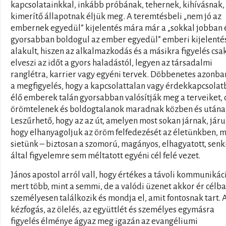
kapcsolatainkkal, inkább próbának, tehernek, kihívásnak,
kimerítő állapotnak éljük meg. A teremtésbeli „nem jó az
embernek egyedül” kijelentés mára már a „sokkal jobban 
gyorsabban boldogul az ember egyedül” emberi kijelenté
alakult, hiszen az alkalmazkodás és a másikra figyelés csa
elveszi az időt a gyors haladástól, legyen az társadalmi
ranglétra, karrier vagy egyéni tervek. Döbbenetes azonba
a megfigyelés, hogy a kapcsolattalan vagy érdekkapcsola
élő emberek talán gyorsabban valósítják meg a terveiket,
örömtelenek és boldogtalanok maradnak közben és utána
Leszűrhető, hogy az az út, amelyen most sokan járnak, járu
hogy elhanyagoljuk az öröm felfedezését az életünkben, 
sietünk – biztosan a szomorú, magányos, elhagyatott, senk
által figyelemre sem méltatott egyéni cél felé vezet.
János apostol arról vall, hogy értékes a távoli kommunikáci
mert több, mint a semmi, de a valódi üzenet akkor ér célba
személyesen találkozik és mondja el, amit fontosnak tart. 
kézfogás, az ölelés, az együttlét és személyes egymásra
figyelés élménye ágyaz meg igazán az evangéliumi