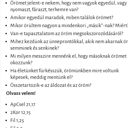
Örömet jelent-e nekem, hogy nem vagyok egyedül, vagy
nyomaszt, fáraszt, terhemre van?
Amikor egyedül maradok, miben találok örömet?
Mikor örültem nagyon a mindenkori „másik”-nak? Miért
Van-e tapasztalatom az öröm megsokszorozódásáról?
Mihez kezdünk az ünneprontókkal, akik nem akarnak ör
semminek és senkinek?
Mi milyen messzire mennénk el, hogy másoknak örömet
okozzunk?
Ha életünket fürkésszük, örömünkben mire voltunk
képesek, meddig mentünk el?
Összetartozik-e az áldozat és az öröm?
Olvass velem!
ApCsel 21,17
2Kor 12,15
Fil 1,25