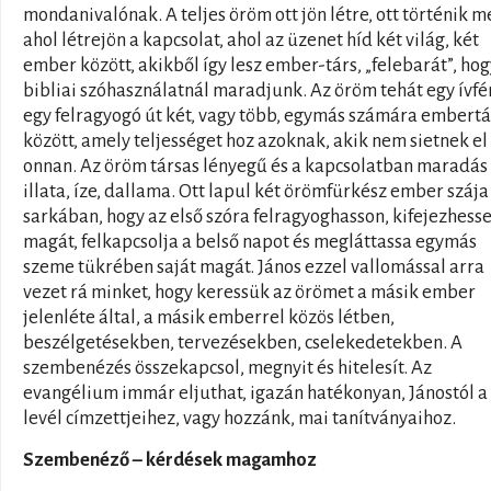
mondanivalónak. A teljes öröm ott jön létre, ott történik m
ahol létrejön a kapcsolat, ahol az üzenet híd két világ, két
ember között, akikből így lesz ember-társ, „felebarát”, hog
bibliai szóhasználatnál maradjunk. Az öröm tehát egy ívfé
egy felragyogó út két, vagy több, egymás számára embertá
között, amely teljességet hoz azoknak, akik nem sietnek el
onnan. Az öröm társas lényegű és a kapcsolatban maradás
illata, íze, dallama. Ott lapul két örömfürkész ember szája
sarkában, hogy az első szóra felragyoghasson, kifejezhess
magát, felkapcsolja a belső napot és megláttassa egymás
szeme tükrében saját magát. János ezzel vallomással arra
vezet rá minket, hogy keressük az örömet a másik ember
jelenléte által, a másik emberrel közös létben,
beszélgetésekben, tervezésekben, cselekedetekben. A
szembenézés összekapcsol, megnyit és hitelesít. Az
evangélium immár eljuthat, igazán hatékonyan, Jánostól a
levél címzettjeihez, vagy hozzánk, mai tanítványaihoz.
Szembenéző – kérdések magamhoz