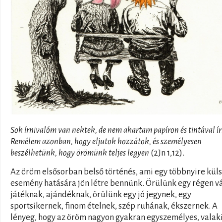
Sok írnivalóm van nektek, de nem akartam papíron és tintával ír
Remélem azonban, hogy eljutok hozzátok, és személyesen
beszélhetünk, hogy örömünk teljes legyen
(2Jn 1,12).
Az öröm elsősorban belső történés, ami egy többnyire kül
esemény hatására jön létre bennünk. Örülünk egy régen v
játéknak, ajándéknak, örülünk egy jó jegynek, egy
sportsikernek, finom ételnek, szép ruhának, ékszernek. A
lényeg, hogy az öröm nagyon gyakran egyszemélyes, valak