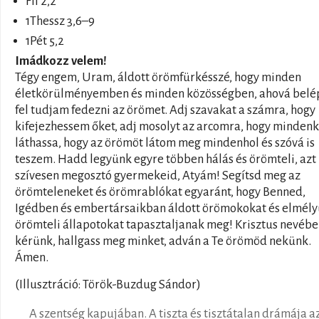
Fil 2,2
1Thessz 3,6–9
1Pét 5,2
Imádkozz velem!
Tégy engem, Uram, áldott örömfürkésszé, hogy minden
életkörülményemben és minden közösségben, ahová belé
fel tudjam fedezni az örömet. Adj szavakat a számra, hogy
kifejezhessem őket, adj mosolyt az arcomra, hogy mindenk
láthassa, hogy az örömöt látom meg mindenhol és szóvá is
teszem. Hadd legyünk egyre többen hálás és örömteli, azt
szívesen megosztó gyermekeid, Atyám! Segítsd meg az
örömteleneket és örömrablókat egyaránt, hogy Benned,
Igédben és embertársaikban áldott örömokokat és elmély
örömteli állapotokat tapasztaljanak meg! Krisztus nevéb
kérünk, hallgass meg minket, adván a Te örömöd nekünk.
Ámen.
(Illusztráció: Török-Buzdug Sándor)
A szentség kapujában. A tiszta és tisztátalan drámája a