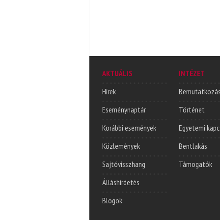
AKTUÁLIS
INTÉZET
Hírek
Bemutatkozá
Eseménynaptár
Történet
Korábbi események
Egyetemi kapc
Közlemények
Bentlakás
Sajtóvisszhang
Támogatók
Álláshirdetés
Blogok