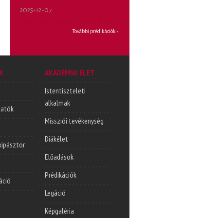
2025-12-07
További prédikációk ›
K
AKADÉMIAI ÉLET
Istentiszteleti
alkalmak
tatók
Missziói tevékenység
Diákélet
lkipásztor
Előadások
Prédikációk
áció
Legáció
Képgaléria