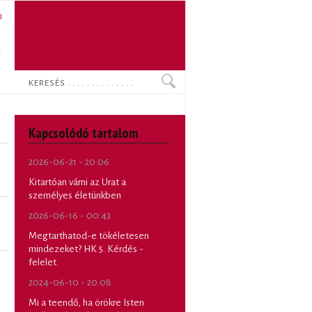
U
N
O
Keresés
Kapcsolódó tartalom
2026-06-21 - 20:06
Kitartóan várni az Urat a
személyes életünkben
2026-06-16 - 00:43
Megtarthatod-e tökéletesen
mindezeket? HK 5. Kérdés -
felelet.
2024-06-10 - 20:08
Mi a teendő, ha örökre Isten