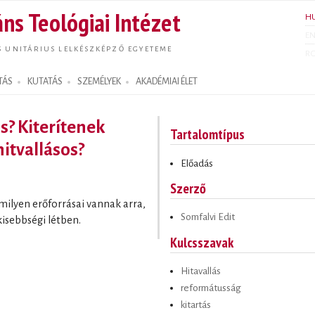
Ugrás a
ns Teológiai Intézet
H
tartalomra
E
S UNITÁRIUS LELKÉSZKÉPZŐ EGYETEME
R
TÁS
KUTATÁS
SZEMÉLYEK
AKADÉMIAI ÉLET
s? Kiterítenek
Tartalomtípus
hitvallásos?
Előadás
Szerző
 milyen erőforrásai vannak arra,
Somfalvi Edit
sebbségi létben.
Kulcsszavak
Hitavallás
reformátusság
kitartás