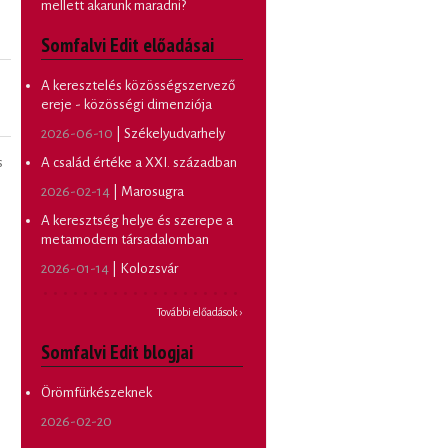
mellett akarunk maradni?
Somfalvi Edit előadásai
A keresztelés közösségszervező
ereje - közösségi dimenziója
2026-06-10
| Székelyudvarhely
A család értéke a XXI. században
s
2026-02-14
| Marosugra
A keresztség helye és szerepe a
metamodern társadalomban
2026-01-14
| Kolozsvár
További előadások ›
Somfalvi Edit blogjai
Örömfürkészeknek
2026-02-20