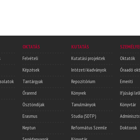
OKTATÁS
KUTATÁS
SZEMÉLYE
s
Felvételi
Kutatási projektek
Oktatók
Képzések
Intézeti kiadványok
Óraadó ok
solatok
Tantárgyak
Repozitórium
Emeriti
Órarend
Könyvek
Ifjúsági le
Ösztöndíjak
Tanulmányok
Könyvtár
Erasmus
Studia (SDTP)
Adminisztr
Neptun
Református Szemle
Doktorok
Segédanyagok
Könyvtár