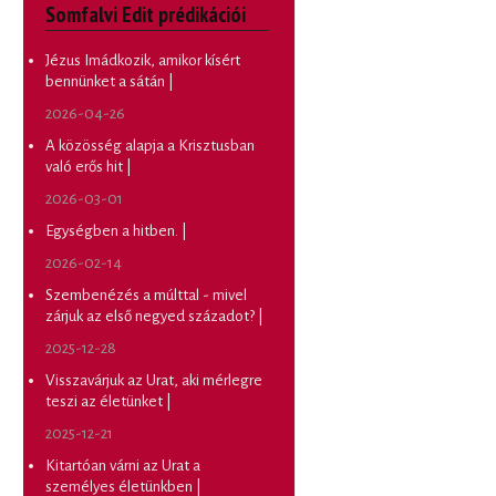
Somfalvi Edit prédikációi
Jézus Imádkozik, amikor kísért
bennünket a sátán |
2026-04-26
A közösség alapja a Krisztusban
való erős hit |
2026-03-01
Egységben a hitben. |
2026-02-14
Szembenézés a múlttal - mivel
zárjuk az első negyed századot? |
2025-12-28
Visszavárjuk az Urat, aki mérlegre
teszi az életünket |
2025-12-21
Kitartóan várni az Urat a
személyes életünkben |