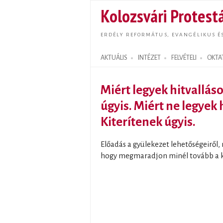
Kolozsvári Protestá
ERDÉLY REFORMÁTUS, EVANGÉLIKUS É
AKTUÁLIS
INTÉZET
FELVÉTELI
OKTA
Search form
Miért legyek hitvalláso
úgyis. Miért ne legyek 
Kiterítenek úgyis.
Előadás a gyülekezet lehetőségeiről,
hogy megmaradjon minél tovább a ki