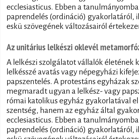
ecclesiasticus. Ebben a tanulmányomban
paprendelés (ordináció) gyakorlatáról, il
eskü szövegének változásairól értekeze
Az unitárius lelkészi oklevél metamor
A lelkészi szolgálatot vállalók életéne
lelkésszé avatás vagy népegyházi kifejez
papszentelés. A protestáns egyházak s
megmaradt ugyan a lelkész- vagy papsze
római katolikus egyház gyakorlatával e
szentség, hanem az egyház által gyakoro
ecclesiasticus. Ebben a tanulmányomban
paprendelés (ordináció) gyakorlatáról, il