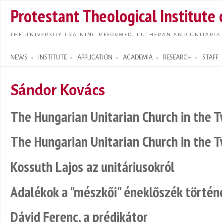
Skip t
Protestant Theological Institute
main
conte
THE UNIVERSITY TRAINING REFORMED, LUTHERAN AND UNITARIA
NEWS
INSTITUTE
APPLICATION
ACADEMIA
RESEARCH
STAFF
Search form
Sándor Kovács
The Hungarian Unitarian Church in the 
The Hungarian Unitarian Church in the 
Kossuth Lajos az unitáriusokról
Adalékok a "mészkői" éneklőszék törté
Dávid Ferenc, a prédikátor