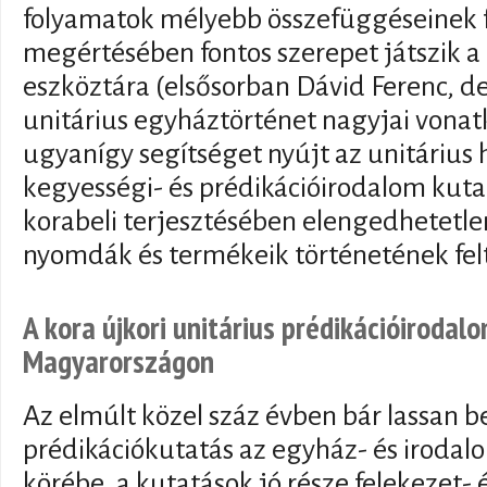
folyamatok mélyebb összefüggéseinek f
megértésében fontos szerepet játszik a
eszköztára (elsősorban Dávid Ferenc, d
unitárius egyháztörténet nagyjai vonat
ugyanígy segítséget nyújt az unitárius h
kegyességi- és prédikációirodalom kutat
korabeli terjesztésében elengedhetetlen
nyomdák és termékeik történetének felt
A kora újkori unitárius prédikációiroda
Magyarországon
Az elmúlt közel száz évben bár lassan b
prédikációkutatás az egyház- és irodal
körébe, a kutatások jó része felekezet- é