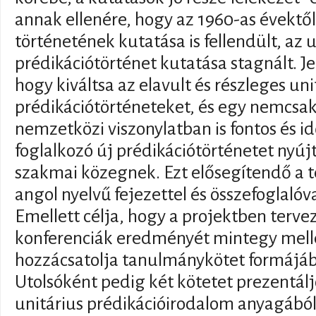
annak ellenére, hogy az 1960-as évektől
történetének kutatása is fellendült, az u
prédikációtörténet kutatása stagnált. Jel
hogy kiváltsa az elavult és részleges uni
prédikációtörténeteket, és egy nemcs
nemzetközi viszonylatban is fontos és 
foglalkozó új prédikációtörténetet nyúj
szakmai közegnek. Ezt elősegítendő a 
angol nyelvű fejezettel és összefoglaló
Emellett célja, hogy a projektben terve
konferenciák eredményét mintegy mel
hozzácsatolja tanulmánykötet formájá
Utolsóként pedig két kötetet prezentáljo
unitárius prédikációirodalom anyagából