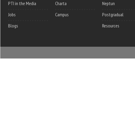
PTI in the Media
Charta
Neptun
Jobs
Campus
Postgradual
Blogs
Resources