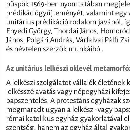
püspök 1569-ben nyomtatában megjele
prédikációgyűjteményét, valamint egy v
unitárius prédikációirodalom javából, 
Enyedi György, Thordai János, Homoró
János, Polgári András, Várfalvai Pálfi 
és névtelen szerzők munkáiból.
Az unitárius lelkészi oklevél metamor
A lelkészi szolgálatot vállalók életéne
lelkésszé avatás vagy népegyházi kifejez
papszentelés. A protestáns egyházak s
megmaradt ugyan a lelkész- vagy papsze
római katolikus egyház gyakorlatával e
szentség, hanem az egyház által gyakoro