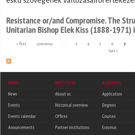
eskü szövegének változásairól értekeze
Resistance or/and Compromise. The Stru
Unitarian Bishop Elek Kiss (1888-1971)
« first
‹ previous
…
3
4
5
6
7
Pages
last »
NEWS
INSTITUTE
ACADEMIA
News
About us
Application
Events
Historical overview
Degrees
Events calendar
Offices
Courses
Anouncements
Partner institutions
Erasmus