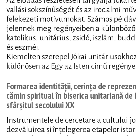
Az előadás részletesen tárgyalja Jókai t
vallási sokszínűségét és az irodalmi műv
felekezeti motívumokat. Számos példáva
jelennek meg regényeiben a különböző 
katolikus, unitárius, zsidó, iszlám, bud
és eszméi.
Kiemelten szerepel Jókai unitáriusokhoz
különösen az Egy az Isten című regénye
Formarea identității, cerința de repreze
cămin spiritual în biserica unitariană de 
sfârșitul secolului XX
Instrumentele de cercetare a cultului jo
dezvăluirea și înțelegerea etapelor istorie