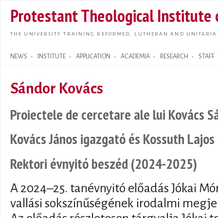
Skip t
Protestant Theological Institute
main
conte
THE UNIVERSITY TRAINING REFORMED, LUTHERAN AND UNITARIA
NEWS
INSTITUTE
APPLICATION
ACADEMIA
RESEARCH
STAFF
Search form
Sándor Kovács
Proiectele de cercetare ale lui Kovács S
Kovács János igazgató és Kossuth Lajos 
Rektori évnyitó beszéd (2024-2025)
A 2024–25. tanévnyitó előadás Jókai Mór
vallási sokszínűségének irodalmi megjel