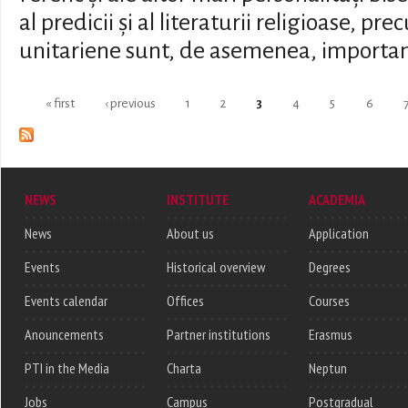
al predicii și al literaturii religioase, pre
unitariene sunt, de asemenea, importan
Pages
« first
‹ previous
1
2
3
4
5
6
NEWS
INSTITUTE
ACADEMIA
News
About us
Application
Events
Historical overview
Degrees
Events calendar
Offices
Courses
Anouncements
Partner institutions
Erasmus
PTI in the Media
Charta
Neptun
Jobs
Campus
Postgradual