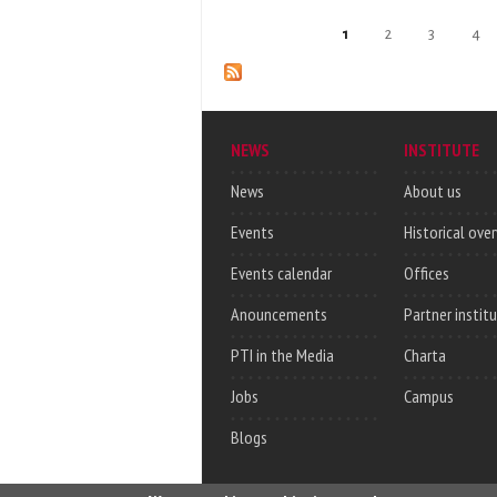
Pages
1
2
3
4
NEWS
INSTITUTE
News
About us
Events
Historical ove
Events calendar
Offices
Anouncements
Partner instit
PTI in the Media
Charta
Jobs
Campus
Blogs