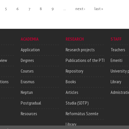
5
6
7
8
9
…
next ›
last »
ACADEMIA
RESEARCH
STAFF
Application
Research projects
Teachers
rview
Degrees
Publications of the PTI
Emeriti
Courses
Repository
University 
utions
Erasmus
Books
Library
Neptun
Articles
Admistrati
Postgradual
Studia (SDTP)
Resources
Református Szemle
Library