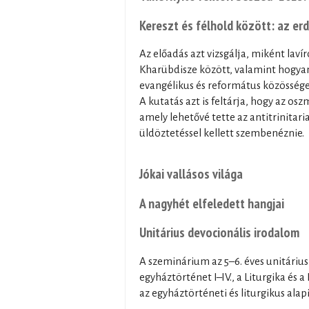
Kereszt és félhold között: az er
Az előadás azt vizsgálja, miként laví
Kharübdisze között, valamint hogyan
evangélikus és református közössége
A kutatás azt is feltárja, hogy az os
amely lehetővé tette az antitrinita
üldöztetéssel kellett szembenéznie.
Jókai vallásos világa
A nagyhét elfeledett hangjai
Unitárius devocionális irodalom
A szeminárium az 5–6. éves unitárius
egyháztörténet I–IV., a Liturgika és
az egyháztörténeti és liturgikus ala