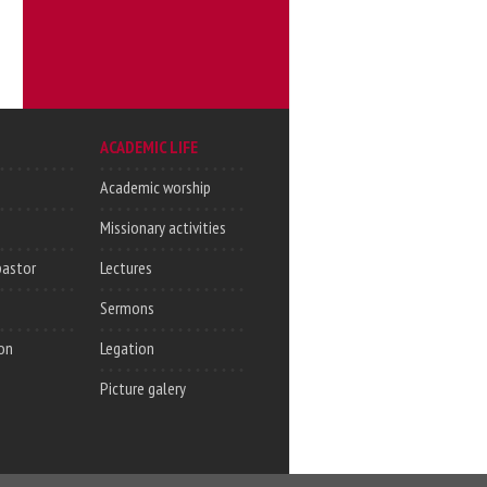
ACADEMIC LIFE
Academic worship
Missionary activities
pastor
Lectures
Sermons
on
Legation
Picture galery