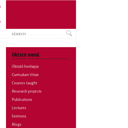
U
N
O
Search
Oktató menü
Oktató honlapja
Curriculum Vitae
Courses taught
Research projects
Publications
Lectures
Sermons
Blogs