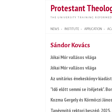
Protestant Theolog
THE UNIVERSITY TRAINING REFORMED
NEWS
INSTITUTE
APPLICATION
AC
Search form
Sándor Kovács
Jókai Mór vallásos világa
Jókai Mór vallásos világa
Az unitárius énekeskönyv kiadást
"Idő előtt semmi se ítéljetek". B
Kozma Gergely és Körmöczi János
Tanévnyitó rektori beszéd- 2025