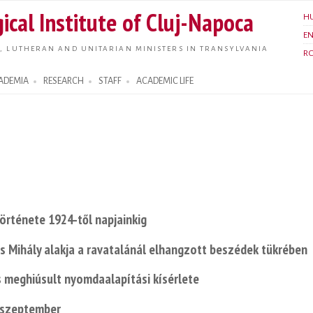
Skip to
ical Institute of Cluj-Napoca
H
main
E
content
, LUTHERAN AND UNITARIAN MINISTERS IN TRANSYLVANIA
R
ADEMIA
RESEARCH
STAFF
ACADEMIC LIFE
örténete 1924-től napjainkig
ors Mihály alakja a ravatalánál elhangzott beszédek tükrében
 meghiúsult nyomdaalapítási kísérlete
. szeptember