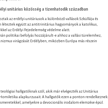
délyi unitárius közösség a tizenhatodik században
roztak az erdélyi unitáriusok a különböző vallások Szküllája és
 léteztek együtt az antitrinitárius hagyományok a katolikus,
kkel az Erdélyi Fejedelemség védelme alatt.
zmán politikai befolyás hozzájárult-e ahhoz a vallási türelemhez,
rianizmus virágzását Erdélyben, miközben Európa más részein
 teológiai hallgatóknak szól, akik már elvégezték az Unitárius
 a Homiletika alapkurzusait. A hallgatók ezen a ponton rendelkeznek
pismeretekkel, amelyekre a devocionális irodalom elemzése épül.