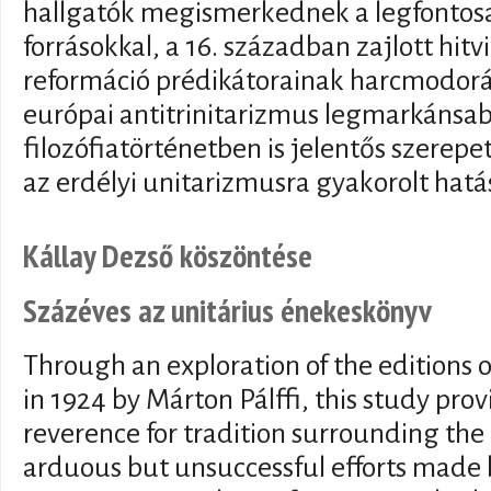
hallgatók megismerkednek a legfontos
forrásokkal, a 16. században zajlott hitv
reformáció prédikátorainak harcmodorá
európai antitrinitarizmus legmarkánsab
filozófiatörténetben is jelentős szerep
az erdélyi unitarizmusra gyakorolt hatá
Kállay Dezső köszöntése
Százéves az unitárius énekeskönyv
Through an exploration of the editions 
in 1924 by Márton Pálffi, this study prov
reverence for tradition surrounding the 
arduous but unsuccessful efforts made 