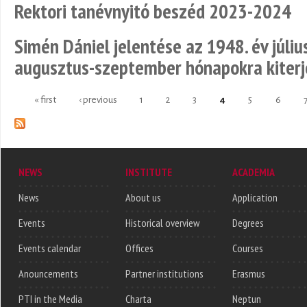
Rektori tanévnyitó beszéd 2023-2024
Simén Dániel jelentése az 1948. év július
augusztus-szeptember hónapokra kiterje
« first
‹ previous
1
2
3
4
5
6
Pages
NEWS
INSTITUTE
ACADEMIA
News
About us
Application
Events
Historical overview
Degrees
Events calendar
Offices
Courses
Anouncements
Partner institutions
Erasmus
PTI in the Media
Charta
Neptun