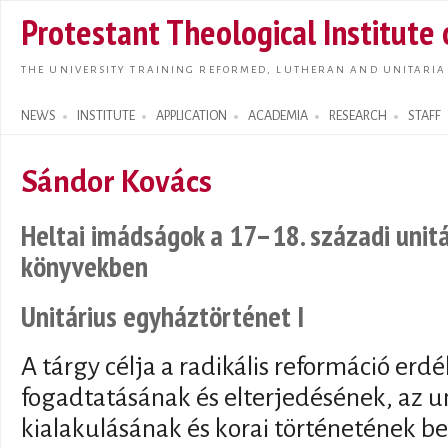
Skip t
Protestant Theological Institute
main
conte
THE UNIVERSITY TRAINING REFORMED, LUTHERAN AND UNITARIA
NEWS
INSTITUTE
APPLICATION
ACADEMIA
RESEARCH
STAFF
Search form
Sándor Kovács
Heltai imádságok a 17–18. századi unit
könyvekben
Unitárius egyháztörténet I
A tárgy célja a radikális reformáció erd
fogadtatásának és elterjedésének, az u
kialakulásának és korai történetének b