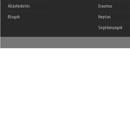
Álláshirdetés
Erasmus
Blogok
Neptun
Segédanyagok