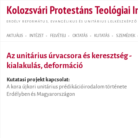
Ugrás
Kolozsvári Protestáns Teológiai I
tarta
ERDÉLY REFORMÁTUS, EVANGÉLIKUS ÉS UNITÁRIUS LELKÉSZKÉPZŐ
AKTUÁLIS
INTÉZET
FELVÉTELI
OKTATÁS
KUTATÁS
SZEMÉLYEK
Search form
Az unitárius úrvacsora és keresztség -
kialakulás, deformáció
Kutatasi projekt kapcsolat:
A kora újkori unitárius prédikációirodalom története
Erdélyben és Magyarországon