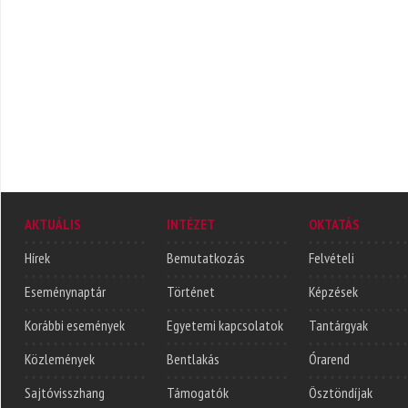
AKTUÁLIS
INTÉZET
OKTATÁS
Hírek
Bemutatkozás
Felvételi
Eseménynaptár
Történet
Képzések
Korábbi események
Egyetemi kapcsolatok
Tantárgyak
Közlemények
Bentlakás
Órarend
Sajtóvisszhang
Támogatók
Ösztöndíjak