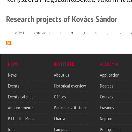
Research projects of Kovács Sándor
« first
‹ previous
1
2
3
4
5
6
Pages
NEWS
INSTITUTE
ACADEMIA
News
About us
Application
Events
Historical overview
Degrees
Events calendar
Offices
Courses
Anouncements
Partner institutions
Erasmus
PTI in the Media
Charta
Neptun
Jobs
Campus
Postgradual