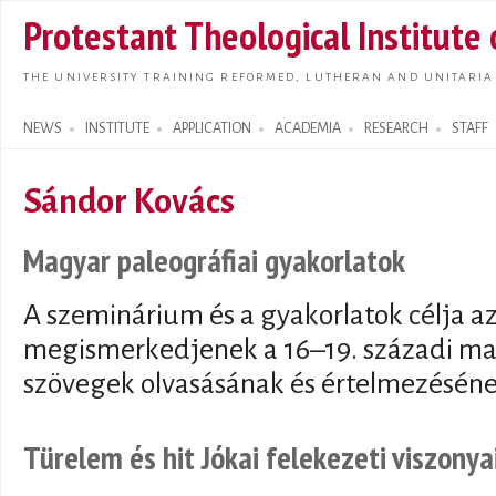
Skip t
Protestant Theological Institute
main
conte
THE UNIVERSITY TRAINING REFORMED, LUTHERAN AND UNITARIA
NEWS
INSTITUTE
APPLICATION
ACADEMIA
RESEARCH
STAFF
Search form
Sándor Kovács
Magyar paleográfiai gyakorlatok
A szeminárium és a gyakorlatok célja az
megismerkedjenek a 16–19. századi mag
szövegek olvasásának és értelmezésének
Türelem és hit Jókai felekezeti viszony