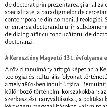
de doctorat prin prezentarea și analiza cr
specialitate, a paradigmelor de cercetar
contemporane din domeniul teologiei. 
orientarea doctorandului în subdomeniu
de dialog atât cu conducătorul de doctora
doctoranzi.
A Keresztény Magvető 131. évfolyama e
A rövid tanulmány átfogó képet ad a K
teológiai és kulturális folyóirat történet
amely 1861-ben indult útjára. Bemutatj
különböző történelmi korszakokban: az 
szerkesztési irányváltásokat, a politika
kényszerű megszakításokat, valamint az