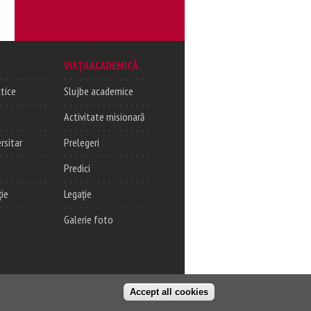
VIAȚA ACADEMICĂ
tice
Slujbe academice
Activitate misionară
rsitar
Prelegeri
Predici
ție
Legație
Galerie foto
Accept all cookies
Login
Adresa
© ITP-CJ