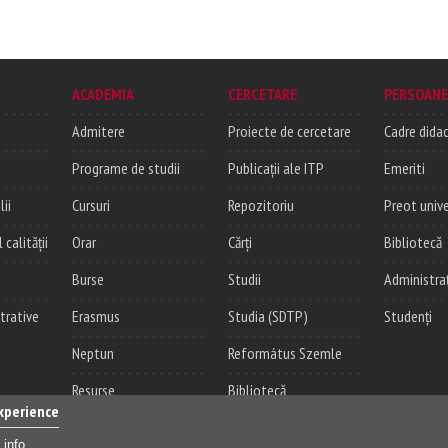
ACADEMIA
CERCETARE
PERSOANE
Admitere
Proiecte de cercetare
Cadre didac
Programe de studii
Publicații ale ITP
Emeriti
lii
Cursuri
Repozitoriu
Preot unive
alității
Orar
Cărți
Bibliotecă
Burse
Studii
Administra
trative
Erasmus
Studia (SDTP)
Studenți
Neptun
Református Szemle
Resurse
Bibliotecă
experience
 info