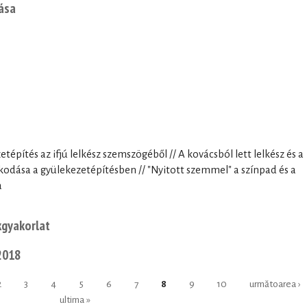
ása
tépítés az ifjú lelkész szemszögéből // A kovácsból lett lelkész és a
kodása a gyülekezetépítésben // "Nyitott szemmel" a színpad és a
a
kgyakorlat
 2018
2
3
4
5
6
7
8
9
10
următoarea ›
ultima »