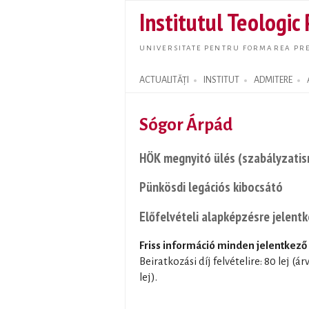
Institutul Teologic
UNIVERSITATE PENTRU FORMAREA PRE
ACTUALITĂȚI
INSTITUT
ADMITERE
Search form
Sógor Árpád
HÖK megnyitó ülés (szabályzatis
Pünkösdi legációs kibocsátó
Előfelvételi alapképzésre jelent
Friss információ minden jelentkez
Beiratkozási díj felvételire: 80 lej 
lej).