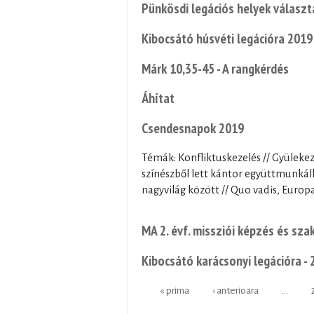
Pünkösdi legációs helyek választ
Kibocsátó húsvéti legációra 2019
Márk 10,35-45 - A rangkérdés
Áhítat
Csendesnapok 2019
Témák: Konfliktuskezelés // Gyülekeze
színészből lett kántor együttmunkál
nagyvilág között // Quo vadis, Europ
MA 2. évf. missziói képzés és sza
Kibocsátó karácsonyi legációra -
« prima
‹ anterioara
…
Pages