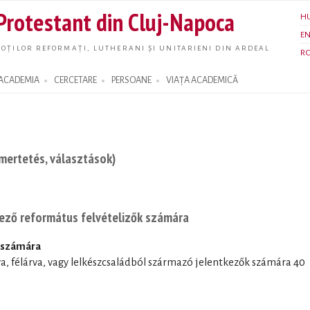
Skip to
 Protestant din Cluj-Napoca
H
main
E
content
OȚILOR REFORMAȚI, LUTHERANI ȘI UNITARIENI DIN ARDEAL
R
ACADEMIA
CERCETARE
PERSOANE
VIAȚA ACADEMICĂ
mertetés, választások)
kező református felvételizők számára
ő számára
(árva, félárva, vagy lelkészcsaládból származó jelentkezők számára 40