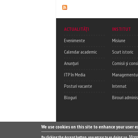
ACTUALITĂȚI
INSTITUT
Evenimente
Misiune
Calendar academic
Scurt istoric
Anunțuri
Comisii și consi
ITP în Media
Managementul c
Posturi vacante
Internat
Bloguri
Birouri adminis
We use cookies on this site to enhance your user 
More
By clicking the Accept button, you agree to us doing so.