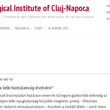
Skip to
ical Institute of Cluj-Napoca
H
main
E
content
, LUTHERAN AND UNITARIAN MINISTERS IN TRANSYLVANIA
R
ADEMIA
RESEARCH
STAFF
ACADEMIC LIFE
6-06-10
a lelki hontalanság érzésére?
sak bizonytalan határain innen és túl egyre gyakoribb jelenség az
ilyen lelki nyugtalanság húzódik mögötte, amely – felszínes
et. Valamit elmulasztottam – érezheti a vívódó lélek –, amit Isten