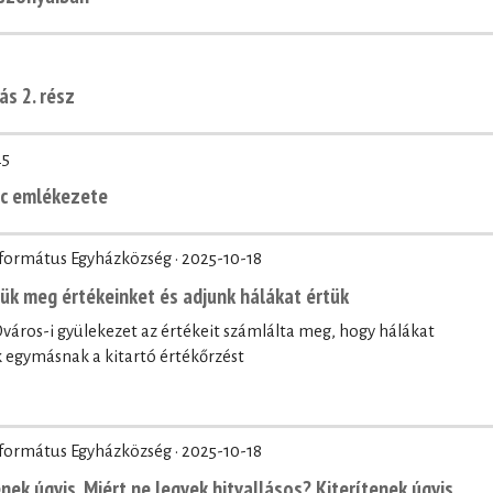
ás 2. rész
25
nc emlékezete
eformátus Egyházközség ·
2025-10-18
zük meg értékeinket és adjunk hálákat értük
áros-i gyülekezet az értékeit számlálta meg, hogy hálákat
egymásnak a kitartó értékőrzést
eformátus Egyházközség ·
2025-10-18
nek úgyis. Miért ne legyek hitvallásos? Kiterítenek úgyis.