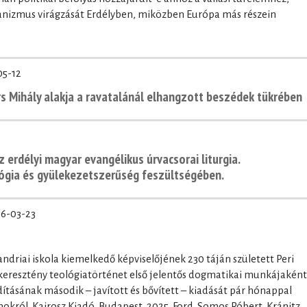
rianizmus virágzását Erdélyben, miközben Európa más részein
05-12
ors Mihály alakja a ravatalánál elhangzott beszédek tükrében
z erdélyi magyar evangélikus úrvacsorai liturgia.
lógia és gyülekezetszerűség feszültségében.
6-03-23
andriai iskola kiemelkedő képviselőjének 230 táján született Peri
 keresztény teológiatörténet első jelentős dogmatikai munkájaként
ításának második – javított és bővített – kiadását pár hónappal
okról. Kairosz Kiadó, Budapest, 2025. Ford. Somos Róbert, Kránitz