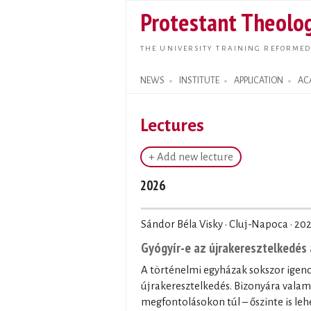
Protestant Theolog
THE UNIVERSITY TRAINING REFORMED
NEWS
INSTITUTE
APPLICATION
AC
Search form
Lectures
+ Add new lecture
2026
Sándor Béla Visky · Cluj-Napoca ·
202
Gyógyír-e az újrakeresztelkedés 
A történelmi egyházak sokszor igenc
újrakeresztelkedés. Bizonyára valam
megfontolásokon túl – őszinte is leh