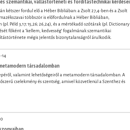
נֹֽעַם־יְ֜הוָ֗ה / נֹ֤עַם kifejezés szemantikai, vallástörténeti és fordítástechnikai kérdései
l. Péld 3,17; 15,26; 26,24), és a mértékadó szótárak (pl. Dictionary
ntését főként a ’kellem, kedvesség’ fogalmának szemantikai
ítástörténete mégis jelentős bizonytalanságról árulkodik.
-14
a metamodern társadalomban
erepéről, valamint lehetőségeiről a metamodern társadalomban. A
időszerű cselekmény és szentség, amivel közvetlenül a Szenthez és
20
iszonyaiban