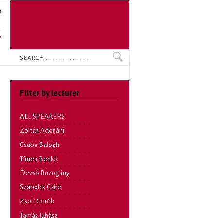
U
N
O
Search
Filter by lecturer
ALL SPEAKERS
Zoltán Adorjáni
Csaba Balogh
Tímea Benkő
Dezső Buzogány
Szabolcs Czire
Zsolt Geréb
Tamás Juhász