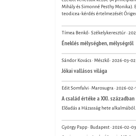
Mihály és Simonné Pesthy Monika). El
teodicea-kérdés értelmezését Órige
Tímea Benkő · Székelykeresztúr ·
202
Éneklés mélységben, mélységről
Sándor Kovács · Mészkő ·
2026-03-02
Jókai vallásos világa
Edit Somfalvi · Marosugra ·
2026-02-
A család értéke a XXI. században
Előadás a Házasság hete alkalmából.
György Papp · Budapest ·
2026-02-03