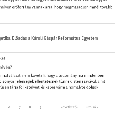
, milyen erőforrásai vannak arra, hogy megmaradjon minél tovább
getika. Előadás a Károli Gáspár Református Egyetem
-26
révén?
onnal választ; nem követeli, hogy a tudomány ma mindenben
bizonyos jelenségek ellentétesnek tûnnek Isten szavával; a hit
ûsen tárja föl kételyeit, és képes várni a homályos dolgok
6
7
8
9
…
következő ›
utolsó »