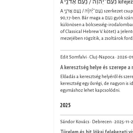
A  אֲדֹנָ֥י
A נֹֽעַם־יְ֜הוָ֗ה / נֹ֤עַם אֲדֹנָ֥י szerkezet csupán kétszer fordul elő a Héber Bibliában: a Zsolt 27,4-ben és a Zsolt
90,17-ben. Bár maga a נעם gyök származékszavai többször is előfordulnak a Héber Bibliában,
különösen a bölcsesség-irodalomban (p
of Classical Hebrew V. kötet) a jele
mezejében rögzítik, a zsoltárok ford
Edit Somfalvi · Cluj-Napoca ·
2026-01
A keresztség helye és szerepe 
Előadás a keresztség helyéről és sz
keresztség egy ősrégi, de nagyon is 
egymáshoz lehet kapcsolódni.
2025
Sándor Kovács · Debrecen ·
2025-11-
Türelem és hit Jókai felekezeti v