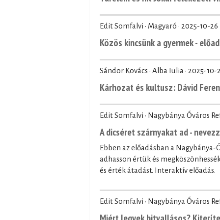
Edit Somfalvi · Magyaró ·
2025-10-26
Közös kincsünk a gyermek - előad
Sándor Kovács · Alba Iulia ·
2025-10-
Kárhozat és kultusz: Dávid Fere
Edit Somfalvi · Nagybánya Óváros R
A dicséret szárnyakat ad - nevez
Ebben az előadásban a Nagybánya-Óv
adhasson értük és megköszönhessék 
és érték átadást. Interaktív előadás.
Edit Somfalvi · Nagybánya Óváros R
Miért legyek hitvallásos? Kiteríte