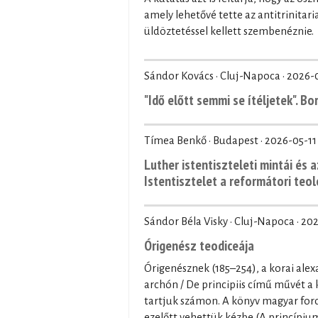
amely lehetővé tette az antitrinita
üldöztetéssel kellett szembenéznie.
Sándor Kovács · Cluj-Napoca ·
2026-
"Idő előtt semmi se ítéljetek". B
Tímea Benkő · Budapest ·
2026-05-11
Luther istentiszteleti mintái és a
Istentisztelet a reformátori teo
Sándor Béla Visky · Cluj-Napoca ·
202
Órigenész teodiceája
Órigenésznek (185–254), a korai alex
archón / De principiis című művét a
tartjuk számon. A könyv magyar ford
ezelőtt vehettük kézbe (A princípium