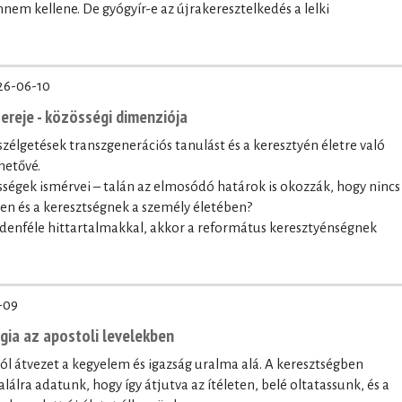
nnem kellene. De gyógyír-e az újrakeresztelkedés a lelki
26-06-10
ereje - közösségi dimenziója
szélgetések transzgenerációs tanulást és a keresztyén életre való
hetővé.
sségek ismérvei – talán az elmosódó határok is okozzák, hogy nincs
ben és a keresztségnek a személy életében?
denféle hittartalmakkal, akkor a református keresztyénségnek
-09
ógia az apostoli levelekben
lól átvezet a kegyelem és igazság uralma alá. A keresztségben
lálra adatunk, hogy így átjutva az ítéleten, belé oltatassunk, és a