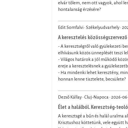
elvár tőlem, nem ott vagyok, ahol le
hontalanság érzésére?
Edit Somfalvi · Székelyudvarhely ·
20
A keresztelés közösségszervező 
- A keresztségről való gyülekezeti be
elhívásunk közös ünneplését teszi le
- Világos határok a jól működő közö
ereje a keresztelésnek a gyülekezet
- Ha mindenki lehet keresztény, min
honnan lenne tisztelete, becsülete?
Dezső Kállay · Cluj-Napoca ·
2026-06
Élet a halálból. Keresztség-teol
A keresztsgé a bűn és halál uralma a
Krisztushoz köttetünk, vele együtt ha