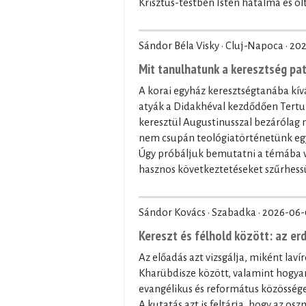
Krisztus-testben Isten hatalma és olt
Sándor Béla Visky · Cluj-Napoca ·
202
Mit tanulhatunk a keresztség pa
A korai egyház keresztségtanába kívá
atyák a Didakhéval kezdődően Tertul
keresztül Augustinusszal bezárólag
nem csupán teológiatörténetünk egy 
Úgy próbáljuk bemutatni a témába vá
hasznos következtetéseket szűrhessü
Sándor Kovács · Szabadka ·
2026-06-
Kereszt és félhold között: az er
Az előadás azt vizsgálja, miként laví
Kharübdisze között, valamint hogyan
evangélikus és református közössége
A kutatás azt is feltárja, hogy az os