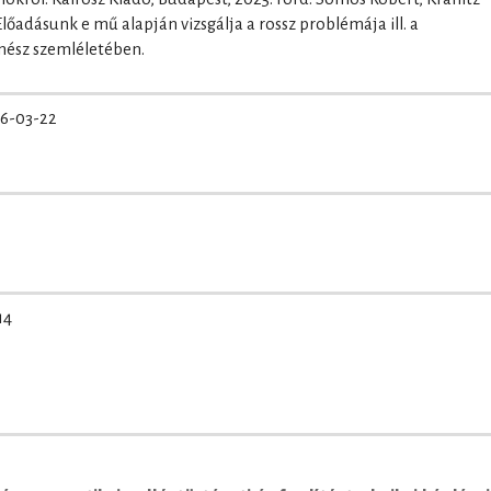
őadásunk e mű alapján vizsgálja a rossz problémája ill. a
nész szemléletében.
6-03-22
14