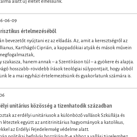
alma alatt új életet élhessünk.
6-06-09
trisztikus értelmezéséből
n bevezetőt nyújtani ez az előadás. Az, amit a keresztségről az
lianus, Karthágói Ciprián, a kappadókiai atyák és mások művein
 megfogalmaztak,
szakasza, hanem annak – a Szentíráson túl – a gyökere és alapja.
gó hosszabb-rövidebb írások teológiai súlypontjait, hogy abból
nk le a mai egyházi értelemezésünk és gyakorlatunk számára is.
06
délyi unitárius közösség a tizenhatodik században
roztak az erdélyi unitáriusok a különböző vallások Szküllája és
 léteztek együtt az antitrinitárius hagyományok a katolikus,
kkel az Erdélyi Fejedelemség védelme alatt.
zmán politikai befolyás hozzájárult-e ahhoz a vallási türelemhez,