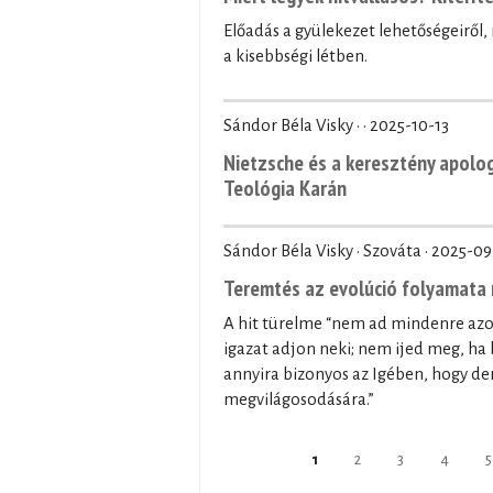
Előadás a gyülekezet lehetőségeiről
a kisebbségi létben.
Sándor Béla Visky · ·
2025-10-13
Nietzsche és a keresztény apolo
Teológia Karán
Sándor Béla Visky · Szováta ·
2025-09
Teremtés az evolúció folyamata 
A hit türelme “nem ad mindenre az
igazat adjon neki; nem ijed meg, ha 
annyira bizonyos az Igében, hogy der
megvilágosodására.”
Pages
1
2
3
4
5