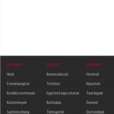
AKTUÁLIS
INTÉZET
OKTATÁS
Hírek
Bemutatkozás
Felvételi
Eseménynaptár
Történet
Képzések
Korábbi események
Egyetemi kapcsolatok
Tantárgyak
Közlemények
Bentlakás
Órarend
Sajtóvisszhang
Támogatók
Ösztöndíjak