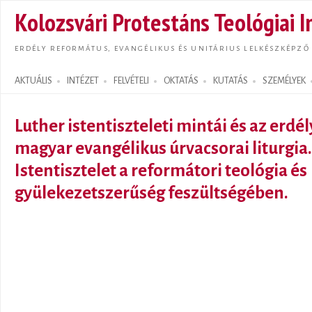
Ugrás
Kolozsvári Protestáns Teológiai I
tarta
ERDÉLY REFORMÁTUS, EVANGÉLIKUS ÉS UNITÁRIUS LELKÉSZKÉPZŐ
AKTUÁLIS
INTÉZET
FELVÉTELI
OKTATÁS
KUTATÁS
SZEMÉLYEK
Search form
Luther istentiszteleti mintái és az erdél
magyar evangélikus úrvacsorai liturgia.
Istentisztelet a reformátori teológia és
gyülekezetszerűség feszültségében.