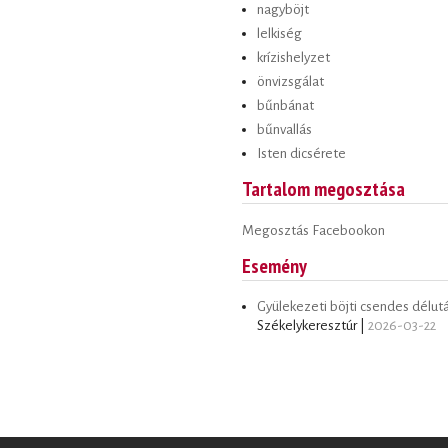
nagyböjt
lelkiség
krízishelyzet
önvizsgálat
bűnbánat
bűnvallás
Isten dicsérete
Tartalom megosztása
Megosztás Facebookon
Esemény
Gyülekezeti böjti csendes délut
Székelykeresztúr |
2026-03-22