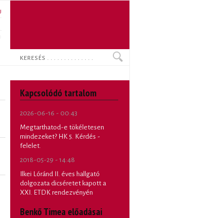
U
N
O
Keresés
Kapcsolódó tartalom
2026-06-16 - 00:43
Megtarthatod-e tökéletesen
mindezeket? HK 5. Kérdés -
felelet.
2018-05-29 - 14:48
Ilkei Lóránd II. éves hallgató
dolgozata dicséretet kapott a
XXI. ETDK rendezvényén
Benkő Timea előadásai