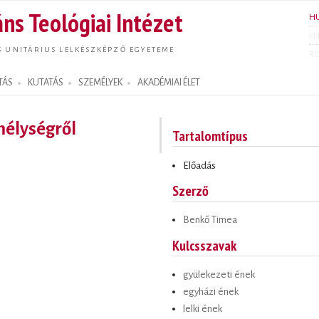
Ugrás a
ns Teológiai Intézet
H
tartalomra
E
S UNITÁRIUS LELKÉSZKÉPZŐ EGYETEME
R
TÁS
KUTATÁS
SZEMÉLYEK
AKADÉMIAI ÉLET
mélységről
Tartalomtípus
Előadás
Szerző
Benkő Timea
Kulcsszavak
gyülekezeti ének
egyházi ének
lelki ének