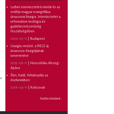
Luther istentiszteleti mintái és az
erdélyi magyar evangélikus
úrvacsorai liturgia. Istentisztelet a
reformátori teológia és
gyülekezetszerűség
feszültségében.
2026-05-11
| Budapest
Liturgia-revízió: a RELE új
úrvacsora-liturgiájának
ismertetése
2025-09-11
| Hosszúfalu-Alszeg-
Apáca
Élet, halál, feltámadás az
án
énekeinkben
2018-04-11
| Kolozsvár
További előadások ›