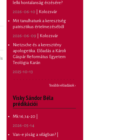
lelki hontalanság érzésére?
2026-06-10
| Kolozsvár
Mit tanulhatunk a keresztség
patrisztikus értelmezéséből
2026-06-09
| Kolozsvár
Nietzsche és a keresztény
apologetika. Előadás a Károli
Gáspár Református Egyetem
és
Teológia Karán
2025-10-13
További előadások ›
Visky Sándor Béla
prédikációi
Mk 16,14-20 |
2026-05-14
Van-e jóság a világban? |