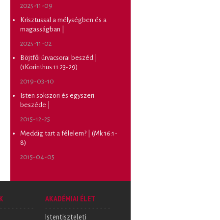
2025-11-09
Krisztussal a mélységben és a
magasságban |
2025-11-02
Böjtfői úrvacsorai beszéd |
(1Korinthus 11:23-29)
2019-03-10
Isten sokszori és egyszeri
beszéde |
2015-12-25
Meddig tart a félelem? | (Mk 16:1-
8)
2015-04-05
K
AKADÉMIAI ÉLET
Istentiszteleti