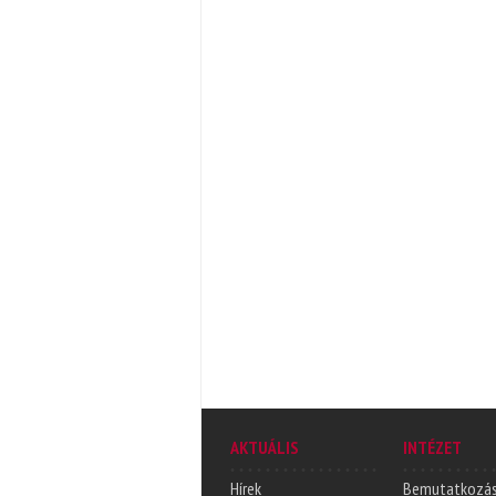
AKTUÁLIS
INTÉZET
Hírek
Bemutatkozá