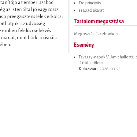
 tanítója az emberi szabad
De principiis
g az Isten által jó vagy rossz
szabad akarat
 a preegzisztens lélek erkölcsi
Tartalom megosztása
píthatjuk: az üdvösség
z emberi felelős cselekvés
Megosztás Facebookon
an marad, mint bárki másnál a
Esemény
tében.
Tavaszy-napok V. Amit hallottál 
láttál is tőlem
Kolozsvár |
2026-03-23