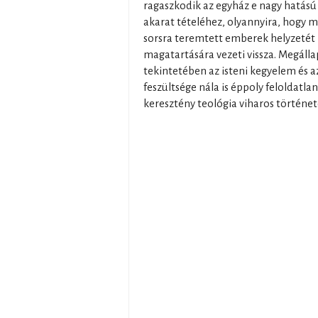
ragaszkodik az egyház e nagy hatású
akarat tételéhez, olyannyira, hogy mé
sorsra teremtett emberek helyzetét is
magatartására vezeti vissza. Megálla
tekintetében az isteni kegyelem és a
feszültsége nála is éppoly feloldatl
keresztény teológia viharos történe