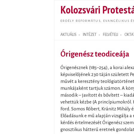
Kolozsvári Protestá
ERDÉLY REFORMÁTUS, EVANGÉLIKUS É
AKTUÁLIS
INTÉZET
FELVÉTELI
OKTA
Search form
Órigenész teodiceája
Órigenésznek (185–254), a korai alex
képviselőjének 230 táján született Pe
művét a keresztény teológiatörténet
munkájaként tartjuk számon. A kön
második – javított és bővített – kiad
vehettük kézbe (A princípiumokról. K
Ford. Somos Róbert, Kránitz Mihály 
Előadásunk e mű alapján vizsgálja a r
kérdés értelmezését Órigenész szeml
gnosztikus hátterű eretnek gondolat