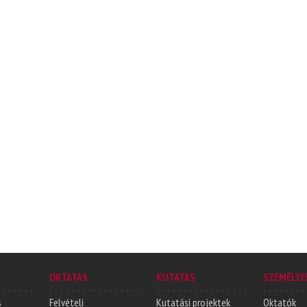
OKTATÁS
KUTATÁS
SZEMÉLYE
s
Felvételi
Kutatási projektek
Oktatók