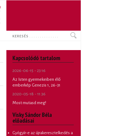
U
N
O
Keresés
Kapcsolódó tartalom
2026-06-15 - 23:16
Az Isten gyermekeiben élő
emberkép Genezis 1, 26-31
2020-05-18 - 11:36
Most mutasd meg!
Visky Sándor Béla
előadásai
Gyógyír-e az újrakeresztelkedés a