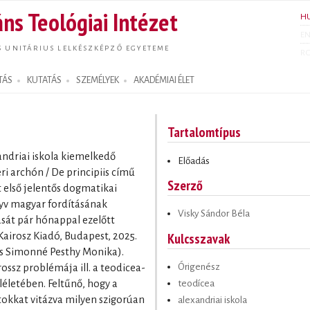
Ugrás a
ns Teológiai Intézet
H
tartalomra
E
S UNITÁRIUS LELKÉSZKÉPZŐ EGYETEME
R
TÁS
KUTATÁS
SZEMÉLYEK
AKADÉMIAI ÉLET
Tartalomtípus
andriai iskola kiemelkedő
Előadás
ri archón / De principiis című
Szerző
 első jelentős dogmatikai
yv magyar fordításának
Visky Sándor Béla
ását pár hónappal ezelőtt
Kulcsszavak
airosz Kiadó, Budapest, 2025.
és Simonné Pesthy Monika).
Órigenész
ossz problémája ill. a teodicea-
teodícea
életében. Feltűnő, hogy a
okkat vitázva milyen szigorúan
alexandriai iskola