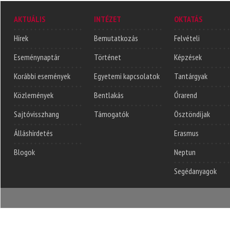
AKTUÁLIS
INTÉZET
OKTATÁS
Hírek
Bemutatkozás
Felvételi
Eseménynaptár
Történet
Képzések
Korábbi események
Egyetemi kapcsolatok
Tantárgyak
Közlemények
Bentlakás
Órarend
Sajtóvisszhang
Támogatók
Ösztöndíjak
Álláshirdetés
Erasmus
Blogok
Neptun
Segédanyagok