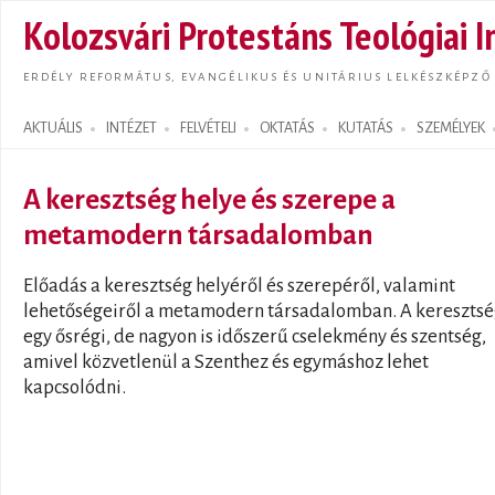
Ugrás
Kolozsvári Protestáns Teológiai I
tarta
ERDÉLY REFORMÁTUS, EVANGÉLIKUS ÉS UNITÁRIUS LELKÉSZKÉPZŐ
AKTUÁLIS
INTÉZET
FELVÉTELI
OKTATÁS
KUTATÁS
SZEMÉLYEK
Search form
A keresztség helye és szerepe a
metamodern társadalomban
Előadás a keresztség helyéről és szerepéről, valamint
lehetőségeiről a metamodern társadalomban. A kereszts
egy ősrégi, de nagyon is időszerű cselekmény és szentség,
amivel közvetlenül a Szenthez és egymáshoz lehet
kapcsolódni.