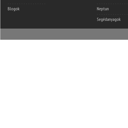
Blogok
Neptun
Segédanyagok