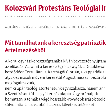
Ugrás
Kolozsvári Protestáns Teológiai I
tarta
ERDÉLY REFORMÁTUS, EVANGÉLIKUS ÉS UNITÁRIUS LELKÉSZKÉPZŐ
AKTUÁLIS
INTÉZET
FELVÉTELI
OKTATÁS
KUTATÁS
SZEMÉLYEK
Search form
Mit tanulhatunk a keresztség patriszti
értelmezéséből
A korai egyház keresztségtanába kíván bevezetőt nyújtani
az előadás. Az, amit a keresztségről az atyák a Didakhéval
kezdődően Tertullianus, Karthágói Ciprián, a kappadókiai
atyák és mások művein keresztül Augustinusszal bezáról
megfogalmaztak,
nem csupán teológiatörténetünk egy szakasza, hanem ann
a Szentíráson túl – a gyökere és alapja. Úgy próbáljuk
bemutatni a témába vágó hosszabb-rövidebb írások teoló
súlypontjait, hogy abból hasznos következtetéseket