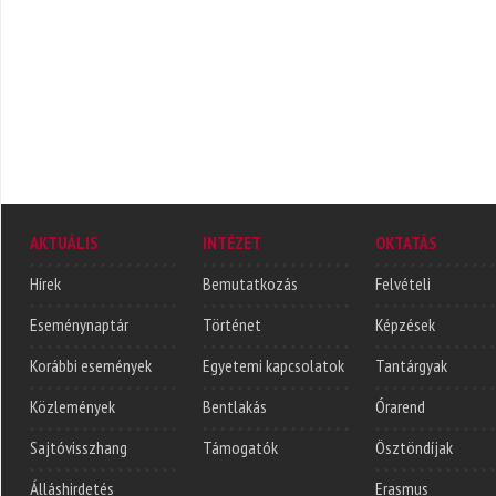
AKTUÁLIS
INTÉZET
OKTATÁS
Hírek
Bemutatkozás
Felvételi
Eseménynaptár
Történet
Képzések
Korábbi események
Egyetemi kapcsolatok
Tantárgyak
Közlemények
Bentlakás
Órarend
Sajtóvisszhang
Támogatók
Ösztöndíjak
Álláshirdetés
Erasmus