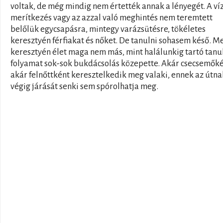
voltak, de még mindig nem értették annak a lényegét. A víz
merítkezés vagy az azzal való meghintés nem teremtett
belőlük egycsapásra, mintegy varázsütésre, tökéletes
keresztyén férfiakat és nőket. De tanulni sohasem késő. Me
keresztyén élet maga nem más, mint halálunkig tartó tanu
folyamat sok-sok bukdácsolás közepette. Akár csecsemőké
akár felnőttként keresztelkedik meg valaki, ennek az útna
végig járását senki sem spórolhatja meg.