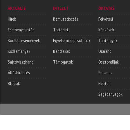
AKTUÁLIS
INTÉZET
OKTATÁS
Hírek
Bemutatkozás
Felvételi
Eseménynaptár
Történet
Képzések
Korábbi események
Egyetemi kapcsolatok
Tantárgyak
Közlemények
Bentlakás
Órarend
Sajtóvisszhang
Támogatók
Ösztöndíjak
Álláshirdetés
Erasmus
Blogok
Neptun
Segédanyagok