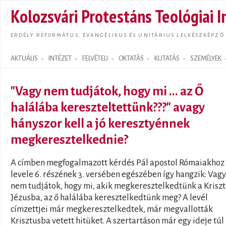
Ugrás
Kolozsvári Protestáns Teológiai I
tarta
ERDÉLY REFORMÁTUS, EVANGÉLIKUS ÉS UNITÁRIUS LELKÉSZKÉPZŐ
AKTUÁLIS
INTÉZET
FELVÉTELI
OKTATÁS
KUTATÁS
SZEMÉLYEK
Search form
"Vagy nem tudjátok, hogy mi ... az Ő
halálába kereszteltettünk???" avagy
hányszor kell a jó keresztyénnek
megkeresztelkednie?
A címben megfogalmazott kérdés Pál apostol Rómaiakhoz 
levele 6. részének 3. versében egészében így hangzik: Vagy
nem tudjátok, hogy mi, akik megkeresztelkedtünk a Krisz
Jézusba, az ő halálába keresztelkedtünk meg? A levél
címzettjei már megkeresztelkedtek, már megvallották
Krisztusba vetett hitüket. A szertartáson már egy ideje túl