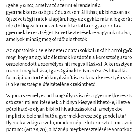
igehely sincs, amely szó szerint elrendelné a
gyermekkeresztséget. Sőt, azt sem állíthatjuk biztosan az
újszövetségi iratok alapján, hogy az egyház már a legkorá
időktől fogva természetesnek tartotta és gyakorolta a
gyermekkeresztséget. Következtetésekre vagyunk utalva,
amelyek mindig megkérdőjelezhetők.
Az Apostolok Cselekedetei adatai sokkal inkább arról gy
meg, hogy az egyház életének kezdetén a keresztség szor
összefonódott a személyes hit megvallásával. A keresztyé
üzenet meghallása, igazságának felismerése és hitvallás
formájában történő kinyilvánítása sok mai keresztyén sz
is a keresztség előfeltételének tekinthető.
Vajon a személyes hit hangsúlyozása és a gyermekkereszt
szó szerinti említésének a hiánya kiegyenlíthető-e, illetve
pótolható-e olyan bibliai hivatkozásokkal, amelyekbe
implicite belehallható a gyermekkeresztség gondolata?
Ilyenek a világra szóló, minden népre kiterjesztett misszió
parancs (Mt 28,20), a háznép megkeresztelésére vonatko