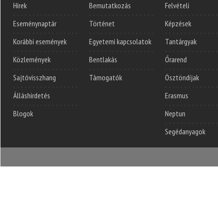
Hírek
Bemutatkozás
Felvételi
Eseménynaptár
Történet
Képzések
Korábbi események
Egyetemi kapcsolatok
Tantárgyak
Közlemények
Bentlakás
Órarend
Sajtóvisszhang
Támogatók
Ösztöndíjak
Álláshirdetés
Erasmus
Blogok
Neptun
Segédanyagok