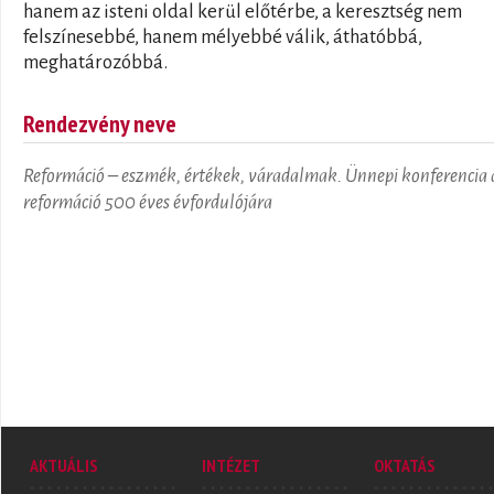
hanem az isteni oldal kerül előtérbe, a keresztség nem
felszínesebbé, hanem mélyebbé válik, áthatóbbá,
meghatározóbbá.
Rendezvény neve
Reformáció – eszmék, értékek, váradalmak. Ünnepi konferencia 
reformáció 500 éves évfordulójára
AKTUÁLIS
INTÉZET
OKTATÁS