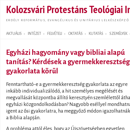
Ugrás
Kolozsvári Protestáns Teológiai I
tarta
ERDÉLY REFORMÁTUS, EVANGÉLIKUS ÉS UNITÁRIUS LELKÉSZKÉPZŐ
AKTUÁLIS
INTÉZET
FELVÉTELI
OKTATÁS
KUTATÁS
SZEMÉLYEK
Search form
Egyházi hagyomány vagy bibliai alapú
tanítás? Kérdések a gyermekkeresztség
gyakorlata körül
Fenntartható-e a gyermekkeresztség gyakorlata az egyre
inkább individualizálódó, a hit személyes megélését és
megvallását központba állító keresztyén szemlélettől átha
egyházi közgondolkodásban? Nagyobb eséllyel mondhatn
igent az ősi gyakorlatra, ha meggyőző módon igazolhatnák
a Biblia alapján.
A probléma attól éles, hogy az Újszövetségben egyetlen