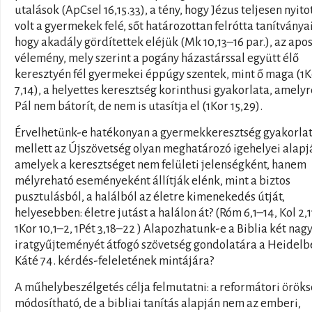
utalások (ApCsel 16,15.33), a tény, hogy Jézus teljesen nyito
volt a gyermekek felé, sőt határozottan felrótta tanítványa
hogy akadály gördítettek eléjük (Mk 10,13–16 par.), az apos
vélemény, mely szerint a pogány házastárssal együtt élő
keresztyén fél gyermekei éppúgy szentek, mint ő maga (1K
7,14), a helyettes keresztség korinthusi gyakorlata, amelyr
Pál nem bátorít, de nem is utasítja el (1Kor 15,29).
Érvelhetünk-e hatékonyan a gyermekkeresztség gyakorla
mellett az Újszövetség olyan meghatározó igehelyei alapj
amelyek a keresztséget nem felületi jelenségként, hanem
mélyreható eseményeként állítják elénk, mint a biztos
pusztulásból, a halálból az életre kimenekedés útját,
helyesebben: életre jutást a halálon át? (Róm 6,1–14, Kol 2,1
1Kor 10,1–2, 1Pét 3,18–22 ) Alapozhatunk-e a Biblia két nag
iratgyűjteményét átfogó szövetség gondolatára a Heidelb
Káté 74. kérdés-feleletének mintájára?
A műhelybeszélgetés célja felmutatni: a reformátori örök
módosítható, de a bibliai tanítás alapján nem az emberi,