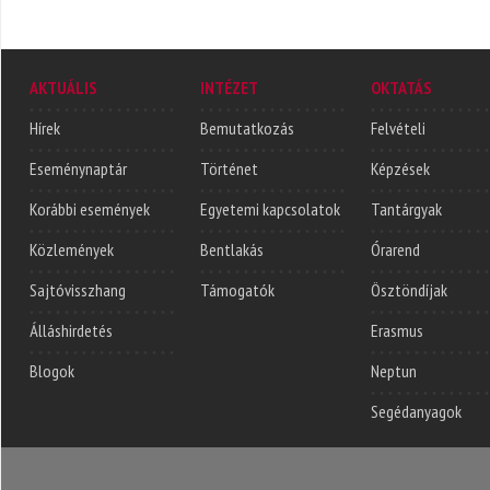
AKTUÁLIS
INTÉZET
OKTATÁS
Hírek
Bemutatkozás
Felvételi
Eseménynaptár
Történet
Képzések
Korábbi események
Egyetemi kapcsolatok
Tantárgyak
Közlemények
Bentlakás
Órarend
Sajtóvisszhang
Támogatók
Ösztöndíjak
Álláshirdetés
Erasmus
Blogok
Neptun
Segédanyagok