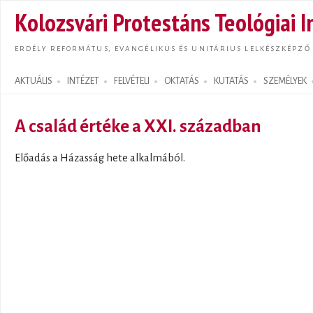
Ugrás
Kolozsvári Protestáns Teológiai I
tarta
ERDÉLY REFORMÁTUS, EVANGÉLIKUS ÉS UNITÁRIUS LELKÉSZKÉPZŐ
AKTUÁLIS
INTÉZET
FELVÉTELI
OKTATÁS
KUTATÁS
SZEMÉLYEK
Search form
A család értéke a XXI. században
Előadás a Házasság hete alkalmából.