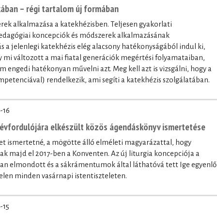
ában – régi tartalom új formában
ek alkalmazása a katekhézisben. Teljesen gyakorlati
pedagógiai koncepciók és módszerek alkalmazásának
 a jelenlegi katekhézis elég alacsony hatékonyságából indul ki,
y mi változott a mai fiatal generációk megértési folyamataiban,
 engedi hatékonyan művelni azt. Meg kell azt is vizsgálni, hogy a
mpetenciával) rendelkezik, ami segíti a katekhézis szolgálatában.
-16
. évfordulójára elkészült közös ágendáskönyv ismertetése
vet ismertetné, a mögötte álló elméleti magyarázattal, hogy
ak majd el 2017-ben a Konventen. Az új liturgia koncepciója a
óban elmondott és a sákrámentumok által láthatóvá tett Ige egyenlő
len minden vasárnapi istentiszteleten.
-15