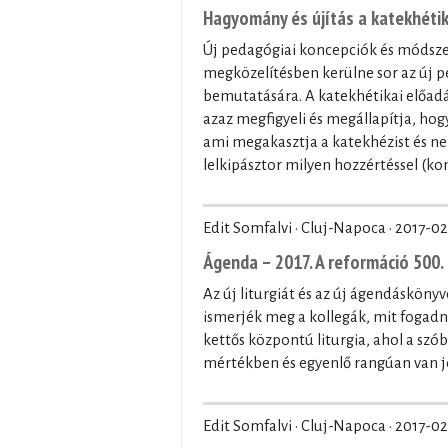
Hagyomány és újítás a katekhétik
Új pedagógiai koncepciók és módszer
megközelítésben kerülne sor az új 
bemutatására. A katekhétikai előadás
azaz megfigyeli és megállapítja, hog
ami megakasztja a katekhézist és nem
lelkipásztor milyen hozzértéssel (ko
Edit Somfalvi · Cluj-Napoca ·
2017-02
Ágenda – 2017. A reformáció 500
Az új liturgiát és az új ágendásköny
ismerjék meg a kollegák, mit fogadn
kettős központú liturgia, ahol a sz
mértékben és egyenlő rangúan van je
Edit Somfalvi · Cluj-Napoca ·
2017-02