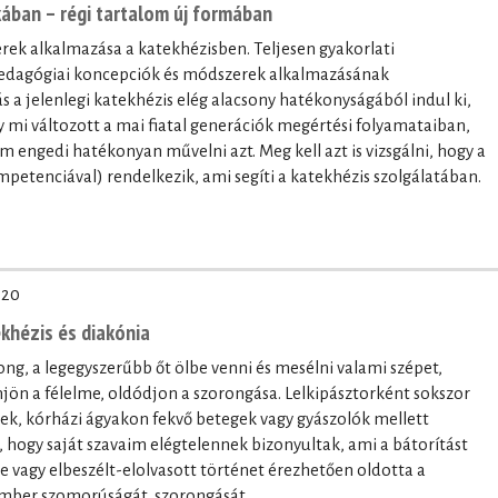
ában – régi tartalom új formában
ek alkalmazása a katekhézisben. Teljesen gyakorlati
pedagógiai koncepciók és módszerek alkalmazásának
 a jelenlegi katekhézis elég alacsony hatékonyságából indul ki,
y mi változott a mai fiatal generációk megértési folyamataiban,
 engedi hatékonyan művelni azt. Meg kell azt is vizsgálni, hogy a
mpetenciával) rendelkezik, ami segíti a katekhézis szolgálatában.
-20
ekhézis és diakónia
ng, a legegyszerűbb őt ölbe venni és mesélni valami szépet,
njön a félelme, oldódjon a szorongása. Lelkipásztorként sokszor
, kórházi ágyakon fekvő betegek vagy gyászolók mellett
hogy saját szavaim elégtelennek bizonyultak, ami a bátorítást
ige vagy elbeszélt-elolvasott történet érezhetően oldotta a
ember szomorúságát, szorongását.