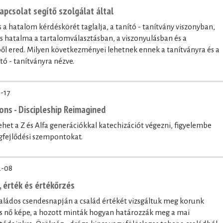
kapcsolat segítő szolgálat által
és a hatalom kérdéskörét taglalja, a tanító - tanítvány viszonyban,
 és hatalma a tartalomválasztásban, a viszonyulásban és a
l ered. Milyen következményei lehetnek ennek a tanítványra és a
ító - tanítványra nézve.
-17
ons - Discipleship Reimagined
ehet a Z és Alfa generációkkal katechizációt végezni, figyelembe
égfejlődési szempontokat.
2-08
 érték és értékőrzés
aládos csendesnapján a család értékét vizsgáltuk meg korunk
nőies nő képe, a hozott minták hogyan határozzák meg a mai