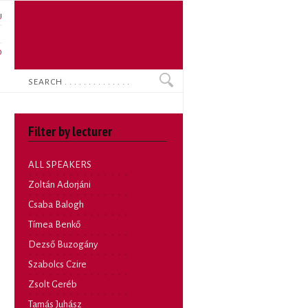
U
N
O
Search
Filter by lecturer
ALL SPEAKERS
Zoltán Adorjáni
Csaba Balogh
Tímea Benkő
Dezső Buzogány
Szabolcs Czire
Zsolt Geréb
Tamás Juhász