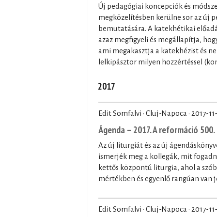
Új pedagógiai koncepciók és módszer
megközelítésben kerülne sor az új 
bemutatására. A katekhétikai előadás
azaz megfigyeli és megállapítja, hog
ami megakasztja a katekhézist és nem
lelkipásztor milyen hozzértéssel (ko
2017
Edit Somfalvi · Cluj-Napoca ·
2017-11
Ágenda – 2017. A reformáció 500
Az új liturgiát és az új ágendásköny
ismerjék meg a kollegák, mit fogadn
kettős központú liturgia, ahol a sz
mértékben és egyenlő rangúan van je
Edit Somfalvi · Cluj-Napoca ·
2017-11