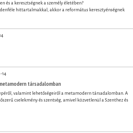
ben és a keresztségnek a személy életében?
denféle hittartalmakkal, akkor a református keresztyénségnek
14
-14
a metamodern társadalomban
erepéről, valamint lehetőségeiről a metamodern társadalomban. A
időszerű cselekmény és szentség, amivel közvetlenül a Szenthez és