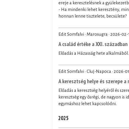
ereje a keresztelésnek a gyülekezet
- Ha mindenki lehet keresztény, min
honnan lenne tisztelete, becsülete?
Edit Somfalvi · Marosugra ·
2026-02-
A család értéke a XXI. században
Előadás a Házasság hete alkalmából.
Edit Somfalvi · Cluj-Napoca ·
2026-01
A keresztség helye és szerepe 
Előadás a keresztség helyéről és sz
keresztség egy ősrégi, de nagyon is 
egymáshoz lehet kapcsolódni.
2025