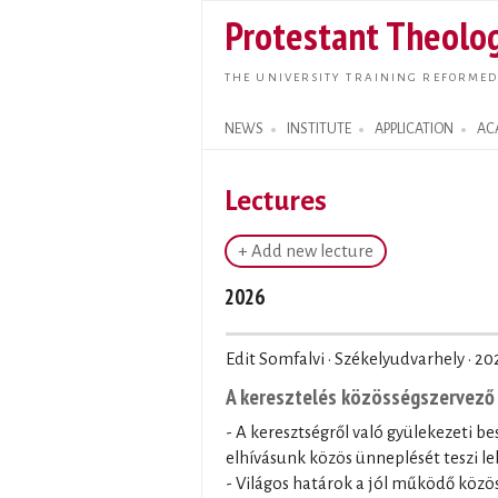
Protestant Theolog
THE UNIVERSITY TRAINING REFORMED
NEWS
INSTITUTE
APPLICATION
AC
Search form
Lectures
+ Add new lecture
2026
Edit Somfalvi · Székelyudvarhely ·
20
A keresztelés közösségszervező 
- A keresztségről való gyülekezeti be
elhívásunk közös ünneplését teszi le
- Világos határok a jól működő közö