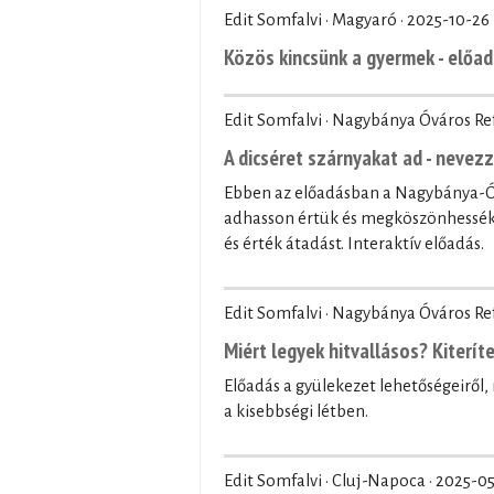
Edit Somfalvi · Magyaró ·
2025-10-26
Közös kincsünk a gyermek - előad
Edit Somfalvi · Nagybánya Óváros R
A dicséret szárnyakat ad - nevez
Ebben az előadásban a Nagybánya-Óv
adhasson értük és megköszönhessék 
és érték átadást. Interaktív előadás.
Edit Somfalvi · Nagybánya Óváros R
Miért legyek hitvallásos? Kiteríte
Előadás a gyülekezet lehetőségeiről
a kisebbségi létben.
Edit Somfalvi · Cluj-Napoca ·
2025-0