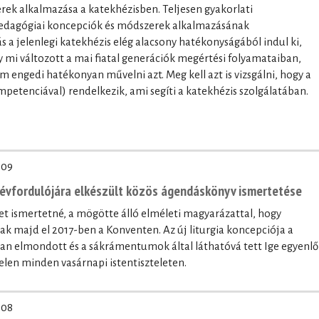
ek alkalmazása a katekhézisben. Teljesen gyakorlati
pedagógiai koncepciók és módszerek alkalmazásának
 a jelenlegi katekhézis elég alacsony hatékonyságából indul ki,
y mi változott a mai fiatal generációk megértési folyamataiban,
 engedi hatékonyan művelni azt. Meg kell azt is vizsgálni, hogy a
mpetenciával) rendelkezik, ami segíti a katekhézis szolgálatában.
-09
. évfordulójára elkészült közös ágendáskönyv ismertetése
vet ismertetné, a mögötte álló elméleti magyarázattal, hogy
ak majd el 2017-ben a Konventen. Az új liturgia koncepciója a
óban elmondott és a sákrámentumok által láthatóvá tett Ige egyenlő
len minden vasárnapi istentiszteleten.
-08