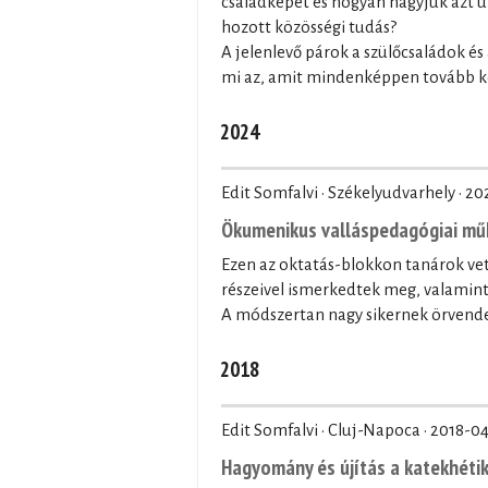
családképet és hogyan hagyjuk azt ut
hozott közösségi tudás?
A jelenlevő párok a szülőcsaládok és
mi az, amit mindenképpen tovább kel
2024
Edit Somfalvi · Székelyudvarhely ·
20
Ökumenikus valláspedagógiai műh
Ezen az oktatás-blokkon tanárok vett
részeivel ismerkedtek meg, valamint 
A módszertan nagy sikernek örvendet
2018
Edit Somfalvi · Cluj-Napoca ·
2018-04
Hagyomány és újítás a katekhétik