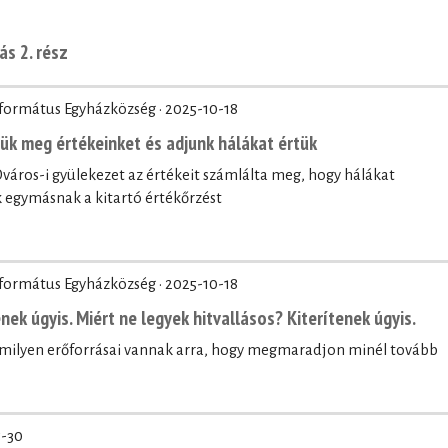
ás 2. rész
eformátus Egyházközség ·
2025-10-18
zük meg értékeinket és adjunk hálákat értük
áros-i gyülekezet az értékeit számlálta meg, hogy hálákat
egymásnak a kitartó értékőrzést
eformátus Egyházközség ·
2025-10-18
nek úgyis. Miért ne legyek hitvallásos? Kiterítenek úgyis.
, milyen erőforrásai vannak arra, hogy megmaradjon minél tovább
5-30