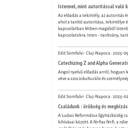
Istennel, mint autoritással való 
Az előadás a tekintély, az autoritás 
ahol a tanító autoritása, tekintélye
kapcsolatban létben magából Istenbő
kapcsolatokra: Isten - tanítvány, tan
Edit Somfalvi · Cluj-Napoca ·
2025-05
Catechizing Z and Alpha Generati
Angol nyelvű előadás arról, hogyan l
véve a szociokulturális és személyis
Edit Somfalvi · Cluj-Napoca ·
2025-0
Családunk : örökség és megbízás,
A Ludasi Református Egyházközég cs
kihívásai között. A férfias férfi, a 