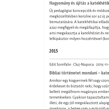
Hagyomány és újítás a katekhétik
Új pedagógiai koncepciók és módszer
megközelítésben kerülne sor az új 
bemutatására. A katekhétikai előadás
azaz megfigyeli és megállapítja, hog
ami megakasztja a katekhézist és nem
lelkipásztor milyen hozzértéssel (ko
2015
Edit Somfalvi · Cluj-Napoca ·
2015-11
Bibliai történetet mondani – kat
Amikor egy kisgyermek fél vagy szoro
érdekeset és biztatót neki, hogy szű
kellett megállnom magányos emberek
temetéseken. Gyakran tapasztaltam, 
illeti, de egy jól megválasztott alap
magányos, a beteg vagy a gyászoló 