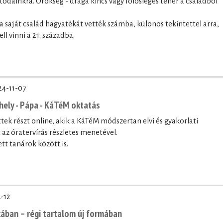
ódainkra. Örökség - drága kincs vagy fölösleges teher a családból
 a saját család hagyatékát vették számba, különös tekintettel arra,
l vinni a 21. századba.
24-11-07
ely - Pápa - KáTéM oktatás
ek részt online, akik a KáTéM módszertan elvi és gyakorlati
az óratervírás részletes menetével.
t tanárok között is.
-12
ában – régi tartalom új formában