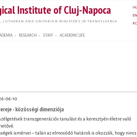
Skip to
ical Institute of Cluj-Napoca
H
main
E
content
, LUTHERAN AND UNITARIAN MINISTERS IN TRANSYLVANIA
R
ADEMIA
RESEARCH
STAFF
ACADEMIC LIFE
26-06-10
ereje - közösségi dimenziója
szélgetések transzgenerációs tanulást és a keresztyén életre való
hetővé.
sségek ismérvei – talán az elmosódó határok is okozzák, hogy nincs