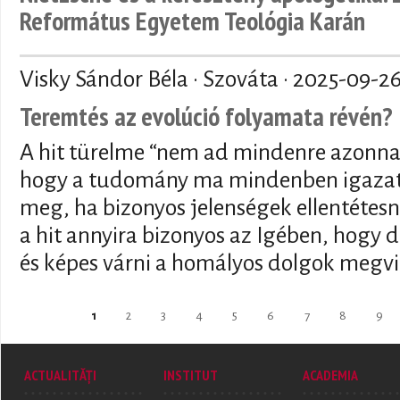
Református Egyetem Teológia Karán
Visky Sándor Béla · Szováta ·
2025-09-2
Teremtés az evolúció folyamata révén?
A hit türelme “nem ad mindenre azonnal
hogy a tudomány ma mindenben igazat 
meg, ha bizonyos jelenségek ellentétesn
a hit annyira bizonyos az Igében, hogy de
és képes várni a homályos dolgok megvi
Pages
1
2
3
4
5
6
7
8
9
ACTUALITĂȚI
INSTITUT
ACADEMIA