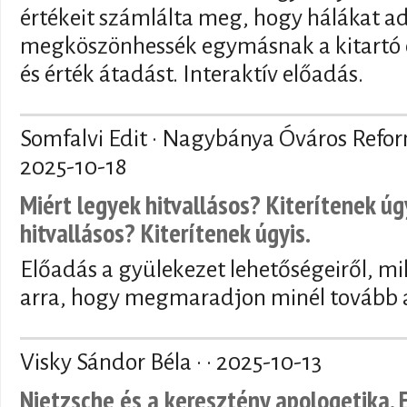
értékeit számlálta meg, hogy hálákat a
megköszönhessék egymásnak a kitartó 
és érték átadást. Interaktív előadás.
Somfalvi Edit · Nagybánya Óváros Refo
2025-10-18
Miért legyek hitvallásos? Kiterítenek úg
hitvallásos? Kiterítenek úgyis.
Előadás a gyülekezet lehetőségeiről, mi
arra, hogy megmaradjon minél tovább a
Visky Sándor Béla · ·
2025-10-13
Nietzsche és a keresztény apologetika. 