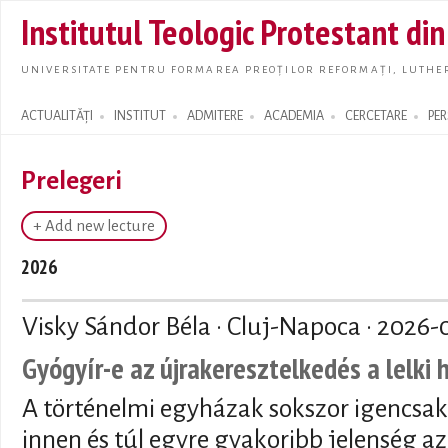
Skip t
Institutul Teologic Protestant di
main
conte
UNIVERSITATE PENTRU FORMAREA PREOȚILOR REFORMAȚI, LUTHER
ACTUALITĂȚI
INSTITUT
ADMITERE
ACADEMIA
CERCETARE
PE
Search form
Prelegeri
+ Add new lecture
2026
Visky Sándor Béla · Cluj-Napoca ·
2026-
Gyógyír-e az újrakeresztelkedés a lelki
A történelmi egyházak sokszor igencsak
innen és túl egyre gyakoribb jelenség az