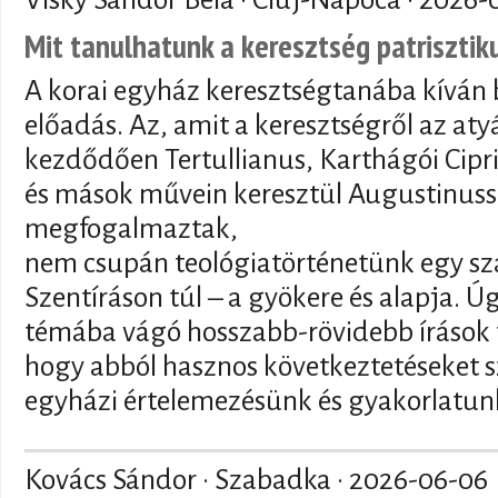
Mit tanulhatunk a keresztség patriszti
A korai egyház keresztségtanába kíván 
előadás. Az, amit a keresztségről az at
kezdődően Tertullianus, Karthágói Cipr
és mások művein keresztül Augustinuss
megfogalmaztak,
nem csupán teológiatörténetünk egy sz
Szentíráson túl – a gyökere és alapja. 
témába vágó hosszabb-rövidebb írások t
hogy abból hasznos következtetéseket s
egyházi értelemezésünk és gyakorlatunk
Kovács Sándor · Szabadka ·
2026-06-06