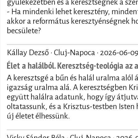
gyülekezetben és a keresztségnek a sze
- Ha mindenki lehet keresztény, mindenf
akkor a református keresztyénségnek ho
becsülete?
Kállay Dezső · Cluj-Napoca ·
2026-06-0
Élet a halálból. Keresztség-teológia az 
A keresztsgé a bűn és halál uralma alól 
igazság uralma alá. A keresztségben Kri
együtt halálra adatunk, hogy így átjutva
oltatassunk, és a Krisztus-testben Isten
új életet élhessünk.
Visky Sándor Béla · Cluj-Napoca ·
2026-