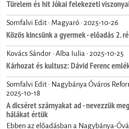
Türelem és hit Jókai felekezeti viszonya
Somfalvi Edit · Magyaró ·
2025-10-26
Közös kincsünk a gyermek - előadás 2. r
Kovács Sándor · Alba Iulia ·
2025-10-25
Kárhozat és kultusz: Dávid Ferenc emlé
Somfalvi Edit · Nagybánya Óváros Refo
2025-10-18
A dicséret szárnyakat ad - nevezzük meg
hálákat értük
Ebben az előadásban a Nagybánya-Óvár