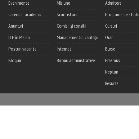
Evenimente
Misiune
Admitere
Calendar academic
Scurt istoric
Programe de studii
Anunțuri
Comisii și consilii
Cursuri
ITP în Media
Managementul calității
Orar
Posturi vacante
Internat
Burse
Bloguri
Birouri administrative
Erasmus
Neptun
Resurse