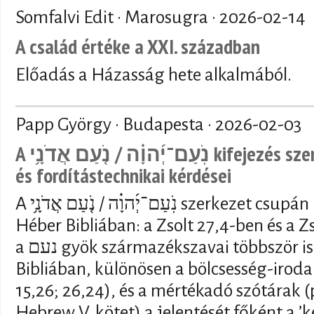
Somfalvi Edit · Marosugra ·
2026-02-14
A család értéke a XXI. században
Előadás a Házasság hete alkalmából.
Papp György · Budapesta ·
2026-02-03
A נֹֽעַם־יְ֜הוָ֗ה / נֹ֤עַם אֲדֹנָ֥י kifejezés szemantikai, vallástörténeti
és fordítástechnikai kérdései
A נֹֽעַם־יְ֜הוָ֗ה / נֹ֤עַם אֲדֹנָ֥י szerkezet csupán kétszer fordul elő a
Héber Bibliában: a Zsolt 27,4-ben és a 
a נעם gyök származékszavai többször is előfordulnak a Héber
Bibliában, különösen a bölcsesség-iroda
15,26; 26,24), és a mértékadó szótárak (p
Hebrew V. kötet) a jelentését főként a ’