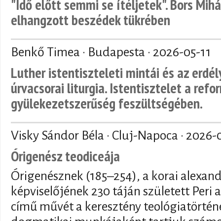
"Idő előtt semmi se ítéljetek". Bors Mihá
elhangzott beszédek tükrében
Benkő Timea · Budapesta ·
2026-05-11
Luther istentiszteleti mintái és az erdé
úrvacsorai liturgia. Istentisztelet a refo
gyülekezetszerűség feszültségében.
Visky Sándor Béla · Cluj-Napoca ·
2026-
Órigenész teodiceája
Órigenésznek (185–254), a korai alexand
képviselőjének 230 táján született Peri a
című művét a keresztény teológiatörténe