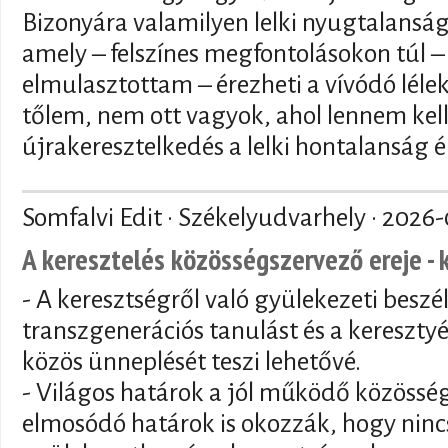
Bizonyára valamilyen lelki nyugtalansá
amely – felszínes megfontolásokon túl – 
elmulasztottam – érezheti a vívódó lélek 
tőlem, nem ott vagyok, ahol lennem kell
újrakeresztelkedés a lelki hontalanság é
Somfalvi Edit · Székelyudvarhely ·
2026-
A keresztelés közösségszervező ereje - 
- A keresztségről való gyülekezeti beszé
transzgenerációs tanulást és a keresztyé
közös ünneplését teszi lehetővé.
- Világos határok a jól működő közösség
elmosódó határok is okozzák, hogy nincs