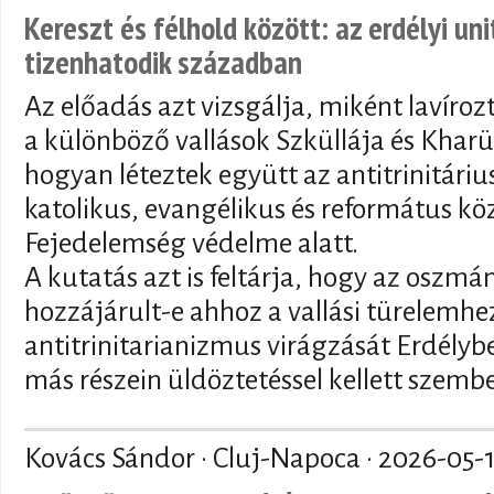
Kereszt és félhold között: az erdélyi un
tizenhatodik században
Az előadás azt vizsgálja, miként lavíroz
a különböző vallások Szküllája és Kharü
hogyan léteztek együtt az antitrinitár
katolikus, evangélikus és református kö
Fejedelemség védelme alatt.
A kutatás azt is feltárja, hogy az oszmán
hozzájárult-e ahhoz a vallási türelemhez
antitrinitarianizmus virágzását Erdély
más részein üldöztetéssel kellett szemb
Kovács Sándor · Cluj-Napoca ·
2026-05-