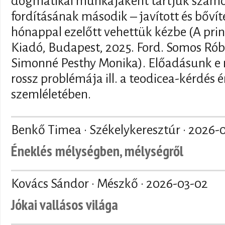
dogmatikai munkájaként tartjuk szám
fordításának második – javított és bővít
hónappal ezelőtt vehettük kézbe (A prin
Kiadó, Budapest, 2025. Ford. Somos Róbe
Simonné Pesthy Monika). Előadásunk e 
rossz problémája ill. a teodicea-kérdés
szemléletében.
Benkő Timea · Székelykeresztúr ·
2026-
Éneklés mélységben, mélységről
Kovács Sándor · Mészkő ·
2026-03-02
Jókai vallásos világa