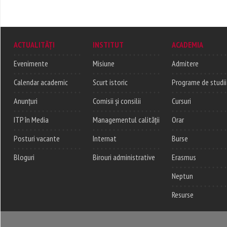
ACTUALITĂȚI
INSTITUT
ACADEMIA
Evenimente
Misiune
Admitere
Calendar academic
Scurt istoric
Programe de studii
Anunțuri
Comisii și consilii
Cursuri
ITP în Media
Managementul calității
Orar
Posturi vacante
Internat
Burse
Bloguri
Birouri administrative
Erasmus
Neptun
Resurse