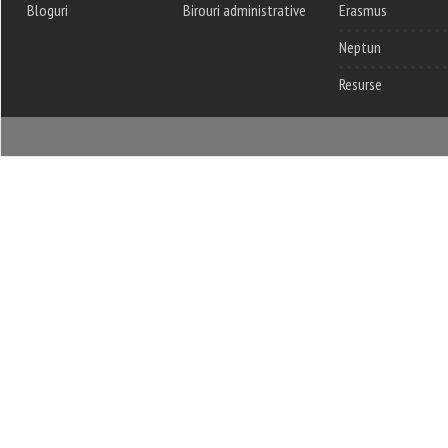
Bloguri
Birouri administrative
Erasmus
Neptun
Resurse