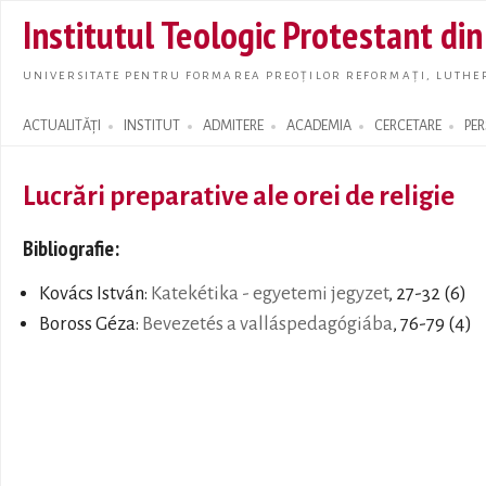
Skip t
Institutul Teologic Protestant di
main
conte
UNIVERSITATE PENTRU FORMAREA PREOȚILOR REFORMAȚI, LUTHER
ACTUALITĂȚI
INSTITUT
ADMITERE
ACADEMIA
CERCETARE
PE
Search form
Lucrări preparative ale orei de religie
Bibliografie:
Kovács István:
Katekétika - egyetemi jegyzet
, 27-32 (6)
Boross Géza:
Bevezetés a valláspedagógiába
, 76-79 (4)