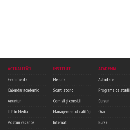
ACTUALITĂȚI
INSTITUT
ACADEMIA
Evenimente
Misiune
Admitere
Calendar academic
Scurt istoric
Programe de studii
Anunțuri
Comisii și consilii
Cursuri
ITP în Media
Managementul calității
Orar
Posturi vacante
Internat
Burse