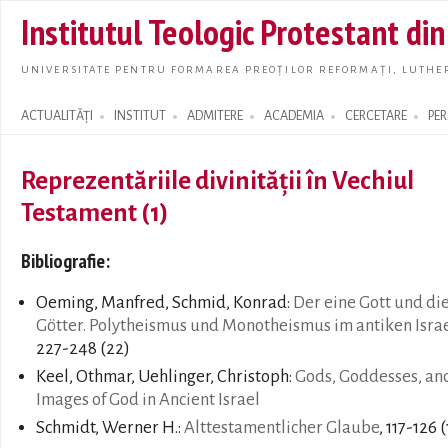
Skip t
Institutul Teologic Protestant di
main
conte
UNIVERSITATE PENTRU FORMAREA PREOȚILOR REFORMAȚI, LUTHER
ACTUALITĂȚI
INSTITUT
ADMITERE
ACADEMIA
CERCETARE
PE
Search form
Reprezentăriile divinității în Vechiul
Testament (1)
Bibliografie:
Oeming, Manfred, Schmid, Konrad:
Der eine Gott und di
Götter. Polytheismus und Monotheismus im antiken Isra
227-248 (22)
Keel, Othmar, Uehlinger, Christoph:
Gods, Goddesses, an
Images of God in Ancient Israel
Schmidt, Werner H.:
Alttestamentlicher Glaube
, 117-126 