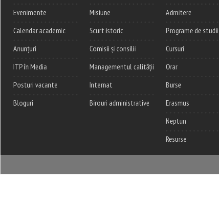
Evenimente
Misiune
Admitere
Calendar academic
Scurt istoric
Programe de studii
Anunțuri
Comisii și consilii
Cursuri
ITP în Media
Managementul calității
Orar
Posturi vacante
Internat
Burse
Bloguri
Birouri administrative
Erasmus
Neptun
Resurse