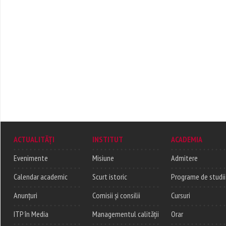
ACTUALITĂȚI
INSTITUT
ACADEMIA
Evenimente
Misiune
Admitere
Calendar academic
Scurt istoric
Programe de studii
Anunțuri
Comisii și consilii
Cursuri
ITP în Media
Managementul calității
Orar