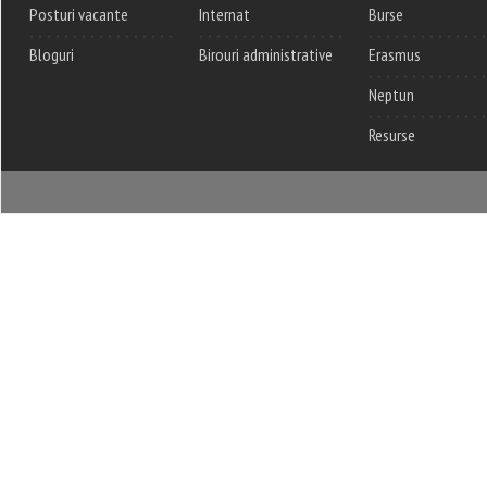
Posturi vacante
Internat
Burse
Bloguri
Birouri administrative
Erasmus
Neptun
Resurse