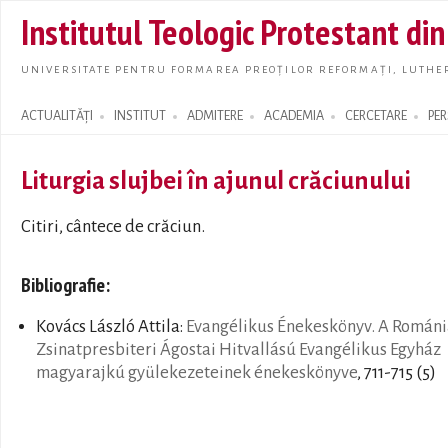
Skip t
Institutul Teologic Protestant di
main
conte
UNIVERSITATE PENTRU FORMAREA PREOȚILOR REFORMAȚI, LUTHER
ACTUALITĂȚI
INSTITUT
ADMITERE
ACADEMIA
CERCETARE
PE
Search form
Liturgia slujbei în ajunul crăciunului
Citiri, cântece de crăciun.
Bibliografie:
Kovács László Attila:
Evangélikus Énekeskönyv. A Románi
Zsinatpresbiteri Ágostai Hitvallású Evangélikus Egyház
magyarajkú gyülekezeteinek énekeskönyve
, 711-715 (5)