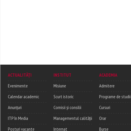
ACTUALITĂȚI
INSTITUT
ACADEMIA
Evenimente
Misiune
Admitere
Calendar academic
Scurt istoric
Programe de studii
Anunțuri
Comisii și consilii
Cursuri
ITP în Media
Managementul calității
Orar
Posturi vacante
Internat
Burse