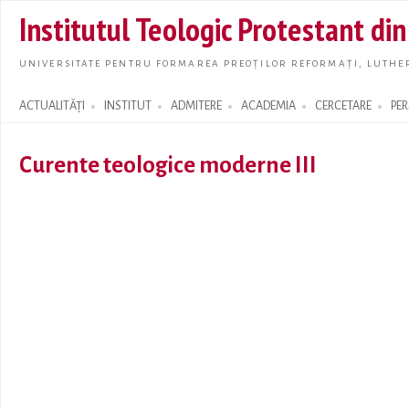
Skip t
Institutul Teologic Protestant di
main
conte
UNIVERSITATE PENTRU FORMAREA PREOȚILOR REFORMAȚI, LUTHER
ACTUALITĂȚI
INSTITUT
ADMITERE
ACADEMIA
CERCETARE
PE
Search form
Curente teologice moderne III