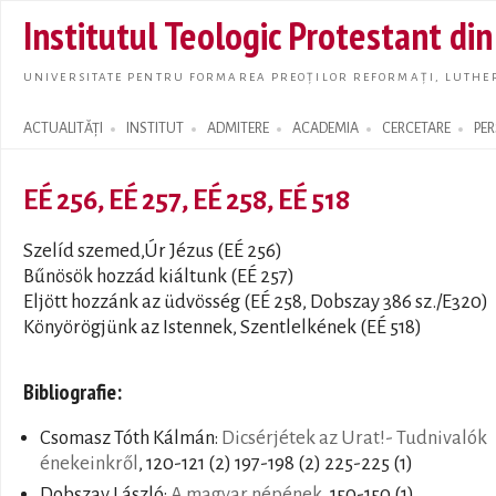
Skip t
Institutul Teologic Protestant di
main
conte
UNIVERSITATE PENTRU FORMAREA PREOȚILOR REFORMAȚI, LUTHER
ACTUALITĂȚI
INSTITUT
ADMITERE
ACADEMIA
CERCETARE
PE
Search form
EÉ 256, EÉ 257, EÉ 258, EÉ 518
Szelíd szemed,Úr Jézus (EÉ 256)
Bűnösök hozzád kiáltunk (EÉ 257)
Eljött hozzánk az üdvösség (EÉ 258, Dobszay 386 sz./E320)
Könyörögjünk az Istennek, Szentlelkének (EÉ 518)
Bibliografie:
Csomasz Tóth Kálmán:
Dicsérjétek az Urat!- Tudnivalók
énekeinkről
, 120-121 (2) 197-198 (2) 225-225 (1)
Dobszay László:
A magyar népének
, 150-150 (1)