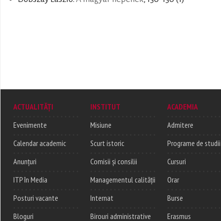
ACTUALITĂȚI
INSTITUT
ACADEMIA
Evenimente
Misiune
Admitere
Calendar academic
Scurt istoric
Programe de studii
Anunțuri
Comisii și consilii
Cursuri
ITP în Media
Managementul calității
Orar
Posturi vacante
Internat
Burse
Bloguri
Birouri administrative
Erasmus