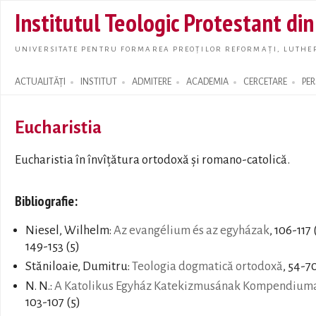
Skip t
Institutul Teologic Protestant di
main
conte
UNIVERSITATE PENTRU FORMAREA PREOȚILOR REFORMAȚI, LUTHER
ACTUALITĂȚI
INSTITUT
ADMITERE
ACADEMIA
CERCETARE
PE
Search form
Eucharistia
Eucharistia în învîțătura ortodoxă și romano-catolică.
Bibliografie:
Niesel, Wilhelm:
Az evangélium és az egyházak
, 106-117 
149-153 (5)
Stăniloaie, Dumitru:
Teologia dogmatică ortodoxă
, 54-70
N. N.:
A Katolikus Egyház Katekizmusának Kompendium
103-107 (5)