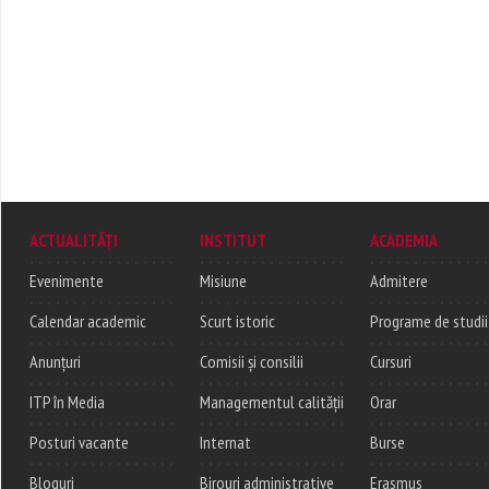
ACTUALITĂȚI
INSTITUT
ACADEMIA
Evenimente
Misiune
Admitere
Calendar academic
Scurt istoric
Programe de studii
Anunțuri
Comisii și consilii
Cursuri
ITP în Media
Managementul calității
Orar
Posturi vacante
Internat
Burse
Bloguri
Birouri administrative
Erasmus