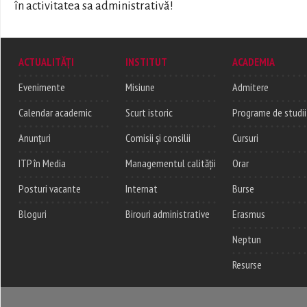
în activitatea sa administrativă!
ACTUALITĂȚI
INSTITUT
ACADEMIA
Evenimente
Misiune
Admitere
Calendar academic
Scurt istoric
Programe de studii
Anunțuri
Comisii și consilii
Cursuri
ITP în Media
Managementul calității
Orar
Posturi vacante
Internat
Burse
Bloguri
Birouri administrative
Erasmus
Neptun
Resurse