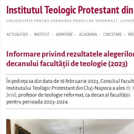
Skip t
Institutul Teologic Protestant di
main
conte
UNIVERSITATE PENTRU FORMAREA PREOȚILOR REFORMAȚI, LUTHER
ACTUALITĂȚI
INSTITUT
ADMITERE
ACADEMIA
CERCETARE
PE
Search form
Informare privind rezultatele alegerilo
decanului facultății de teologie (2023)
În ședința sa din data de 16 februarie 2023, Consiliul Facult
Institutului Teologic Protestant din Cluj-Napoca a ales
dr. 
Jenő
, profesor de teologie reformat, ca decan al facultății
pentru perioada 2023-2024.