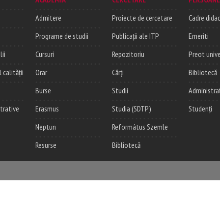
Admitere
Proiecte de cercetare
Cadre didac
Programe de studii
Publicații ale ITP
Emeriti
lii
Cursuri
Repozitoriu
Preot unive
alității
Orar
Cărți
Bibliotecă
Burse
Studii
Administra
trative
Erasmus
Studia (SDTP)
Studenți
Neptun
Református Szemle
Resurse
Bibliotecă