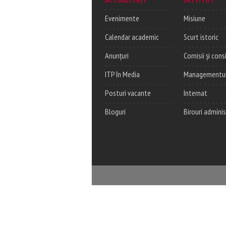
Evenimente
Misiune
Calendar academic
Scurt istoric
Anunțuri
Comisii și consi
ITP în Media
Managementul c
Posturi vacante
Internat
Bloguri
Birouri adminis