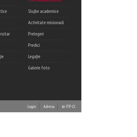
tice
Slujbe academice
Activitate misionară
rsitar
Prelegeri
Predici
ție
Legație
Galerie foto
Login
Adresa
© ITP-CJ