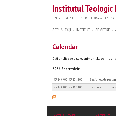
Institutul Teologic
UNIVERSITATE PENTRU FORMAREA PRE
ACTUALITĂȚI
INSTITUT
ADMITERE
Search form
Calendar
Dați un click pe data evenimentului pentru a-
2026 Septembrie
SEP 14 . 09:00
-
SEP 15 . 14:00
Sesiunea de restanț
SEP 17 . 09:00
-
SEP 18 . 14:00
Înscriere la anul 
ACTUALITĂȚI
INSTITUT