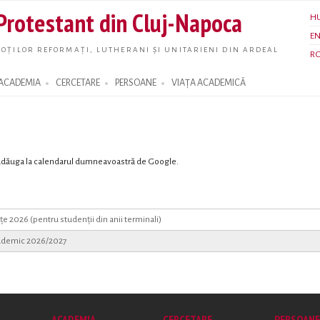
Skip to
 Protestant din Cluj-Napoca
H
main
E
content
OȚILOR REFORMAȚI, LUTHERANI ȘI UNITARIENI DIN ARDEAL
R
ACADEMIA
CERCETARE
PERSOANE
VIAȚA ACADEMICĂ
l adăuga la calendarul dumneavoastră de Google.
e 2026 (pentru studenții din anii terminali)
academic 2026/2027
ACADEMIA
CERCETARE
PERSOANE