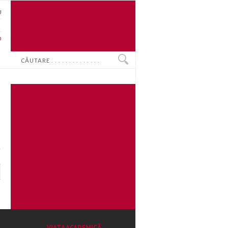
U
N
O
Search
VIAȚA ACADEMICĂ