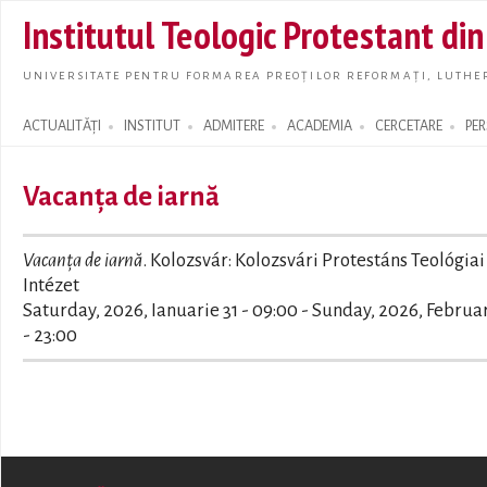
Skip t
Institutul Teologic Protestant di
main
conte
UNIVERSITATE PENTRU FORMAREA PREOȚILOR REFORMAȚI, LUTHER
ACTUALITĂȚI
INSTITUT
ADMITERE
ACADEMIA
CERCETARE
PE
Search form
Vacanța de iarnă
Vacanța de iarnă
. Kolozsvár: Kolozsvári Protestáns Teológiai
Intézet
Saturday, 2026, Ianuarie 31 - 09:00
-
Sunday, 2026, Februar
- 23:00