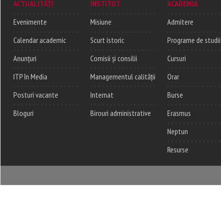
ACTUALITĂȚI
INSTITUT
ACADEMIA
Evenimente
Misiune
Admitere
Calendar academic
Scurt istoric
Programe de studii
Anunțuri
Comisii și consilii
Cursuri
ITP în Media
Managementul calității
Orar
Posturi vacante
Internat
Burse
Bloguri
Birouri administrative
Erasmus
Neptun
Resurse