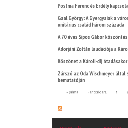
Postma Ferenc és Erdély kapcsol
Gaal György: A Gyergyaiak a váro
unitárius család három százada
A 70 éves Sipos Gábor köszöntés
Adorjáni Zoltán laudációja a Káro
Köszönet a Károli-díj átadásakor
Zárszó az Oda Wischmeyer által 
bemutatóján
« prima
‹ anterioara
1
Pages