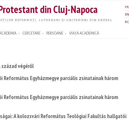
Skip to
 Protestant din Cluj-Napoca
H
main
E
content
OȚILOR REFORMAȚI, LUTHERANI ȘI UNITARIENI DIN ARDEAL
R
ACADEMIA
CERCETARE
PERSOANE
VIAȚA ACADEMICĂ
. század végéről
lői Református Egyházmegye parciális zsinatainak három
lői Református Egyházmegye parciális zsinatainak három
ságai: A kolozsvári Református Teológiai Fakultás hallgatói