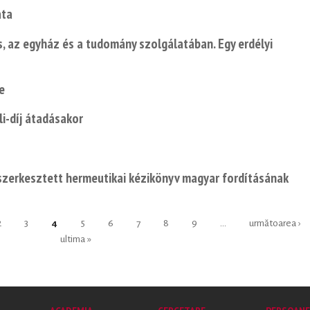
ata
s, az egyház és a tudomány szolgálatában. Egy erdélyi
e
li-díj átadásakor
szerkesztett hermeutikai kézikönyv magyar fordításának
2
3
4
5
6
7
8
9
…
următoarea ›
ultima »