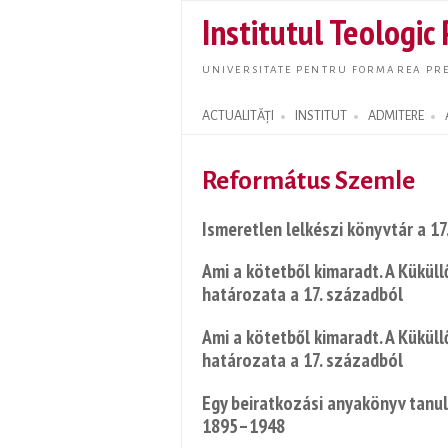
Institutul Teologic
UNIVERSITATE PENTRU FORMAREA PRE
ACTUALITĂȚI
INSTITUT
ADMITERE
Search form
Református Szemle
Ismeretlen lelkészi könyvtár a 17
Ami a kötetből kimaradt. A Kükül
határozata a 17. századból
Ami a kötetből kimaradt. A Kükül
határozata a 17. századból
Egy beiratkozási anyakönyv tanul
1895–1948