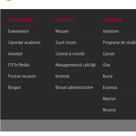
ACTUALITĂȚI
INSTITUT
ACADEMIA
Evenimente
Misiune
Admitere
Calendar academic
Scurt istoric
Programe de studii
Anunțuri
Comisii și consilii
Cursuri
ITP în Media
Managementul calității
Orar
Posturi vacante
Internat
Burse
Bloguri
Birouri administrative
Erasmus
Neptun
Resurse