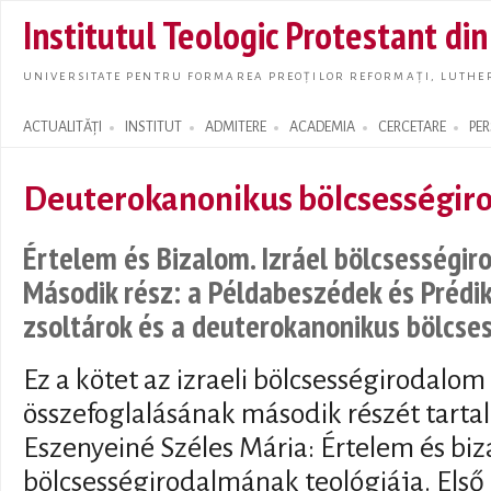
Skip t
Institutul Teologic Protestant di
main
conte
UNIVERSITATE PENTRU FORMAREA PREOȚILOR REFORMAȚI, LUTHER
ACTUALITĂȚI
INSTITUT
ADMITERE
ACADEMIA
CERCETARE
PE
Search form
Deuterokanonikus bölcsességir
Értelem és Bizalom. Izráel bölcsességir
Második rész: a Példabeszédek és Prédik
zsoltárok és a deuterokanonikus bölcse
Ez a kötet az izraeli bölcsességirodalom
összefoglalásának második részét tartal
Eszenyeiné Széles Mária: Értelem és biz
bölcsességirodalmának teológiája. Első 