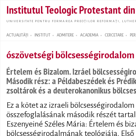
Skip t
Institutul Teologic Protestant di
main
conte
UNIVERSITATE PENTRU FORMAREA PREOȚILOR REFORMAȚI, LUTHER
ACTUALITĂȚI
INSTITUT
ADMITERE
ACADEMIA
CERCETARE
PE
Search form
ószövetségi bölcsességirodalom
Értelem és Bizalom. Izráel bölcsességir
Második rész: a Példabeszédek és Prédik
zsoltárok és a deuterokanonikus bölcse
Ez a kötet az izraeli bölcsességirodalom
összefoglalásának második részét tartal
Eszenyeiné Széles Mária: Értelem és biz
bölcsességirodalmának teológiája. Első 