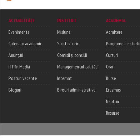
ACTUALITĂȚI
INSTITUT
ACADEMIA
Evenimente
Misiune
Admitere
Calendar academic
Scurt istoric
Programe de studii
Anunțuri
Comisii și consilii
Cursuri
ITP în Media
Managementul calității
Orar
Posturi vacante
Internat
Burse
Bloguri
Birouri administrative
Erasmus
Neptun
Resurse