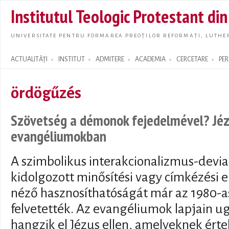
Skip t
Institutul Teologic Protestant di
main
conte
UNIVERSITATE PENTRU FORMAREA PREOȚILOR REFORMAȚI, LUTHER
ACTUALITĂȚI
INSTITUT
ADMITERE
ACADEMIA
CERCETARE
PE
Search form
ördögűzés
Szövetség a démonok fejedelmével? Jézu
evangéliumokban
A szimbolikus interakcionalizmus-devia
kidolgozott minősítési vagy címkézési 
néző hasznosíthatóságát már az 1980-a
felvetették. Az evangéliumok lapjain u
hangzik el Jézus ellen, amelyeknek ér