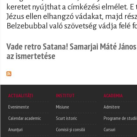
keretet nyújthat a címkézési elmélet. E
Jézus ellen elhangzó vádakat, majd rész
Belzebubbal való szövetség vádja felé f
Vade retro Satana! Samarjai Máté János
az ismertetése
ACTUALITĂȚI
INSTITUT
ACADEMIA
Evenimente
Misiune
Admitere
Calendar academic
Scurt istoric
Programe de studii
Anunțuri
Comisii și consilii
Cursuri