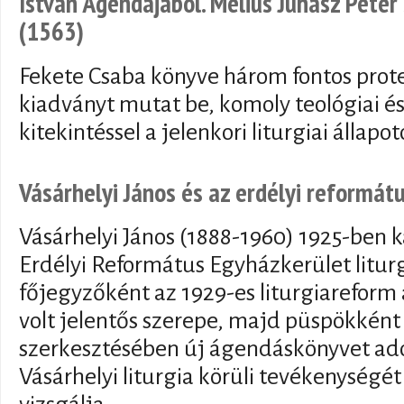
István Ágendájából. Melius Juhász Péter 
(1563)
Fekete Csaba könyve három fontos protes
kiadványt mutat be, komoly teológiai és f
kitekintéssel a jelenkori liturgiai állapot
Vásárhelyi János és az erdélyi reformátu
Vásárhelyi János (1888-1960) 1925-ben k
Erdélyi Református Egyházkerület litur
főjegyzőként az 1929-es liturgiareform
volt jelentős szerepe, majd püspökként
szerkesztésében új ágendáskönyvet ado
Vásárhelyi liturgia körüli tevékenységét