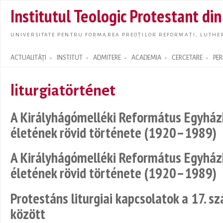
Skip t
Institutul Teologic Protestant di
main
conte
UNIVERSITATE PENTRU FORMAREA PREOȚILOR REFORMAȚI, LUTHER
ACTUALITĂȚI
INSTITUT
ADMITERE
ACADEMIA
CERCETARE
PE
Search form
liturgiatörténet
A Királyhágómelléki Református Egyházk
életének rövid története (1920–1989)
A Királyhágómelléki Református Egyházk
életének rövid története (1920–1989)
Protestáns liturgiai kapcsolatok a 17. sz
között