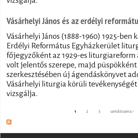
vizsgálja.
Vásárhelyi János és az erdélyi reformátu
Vásárhelyi János (1888-1960) 1925-ben k
Erdélyi Református Egyházkerület litur
főjegyzőként az 1929-es liturgiareform
volt jelentős szerepe, majd püspökként
szerkesztésében új ágendáskönyvet ado
Vásárhelyi liturgia körüli tevékenységét
vizsgálja.
Pages
1
2
3
următoarea ›