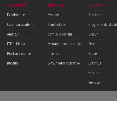
ACTUALITĂȚI
INSTITUT
ACADEMIA
Evenimente
Misiune
Admitere
Calendar academic
Scurt istoric
Programe de studii
Anunțuri
Comisii și consilii
Cursuri
ITP în Media
Managementul calității
Orar
Posturi vacante
Internat
Burse
Bloguri
Birouri administrative
Erasmus
Neptun
Resurse