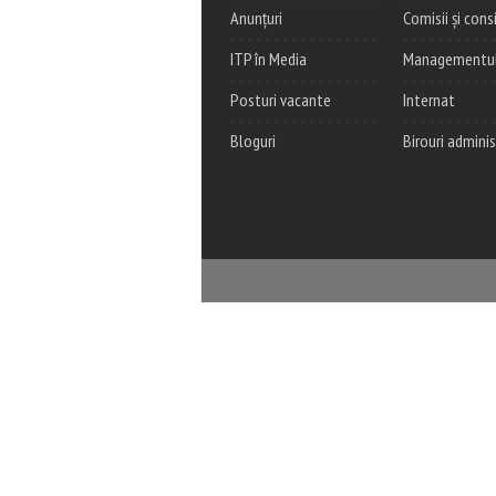
Anunțuri
Comisii și consi
ITP în Media
Managementul c
Posturi vacante
Internat
Bloguri
Birouri adminis