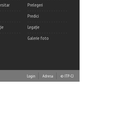
rsitar
Prelegeri
Predici
ție
Legație
Galerie foto
Login
Adresa
© ITP-CJ