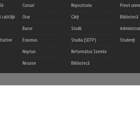
lii
Cursuri
Repozitoriu
Preot unive
alității
Orar
Cărți
Bibliotecă
Burse
Studii
Administra
trative
Erasmus
Studia (SDTP)
Studenți
Neptun
Református Szemle
Resurse
Bibliotecă