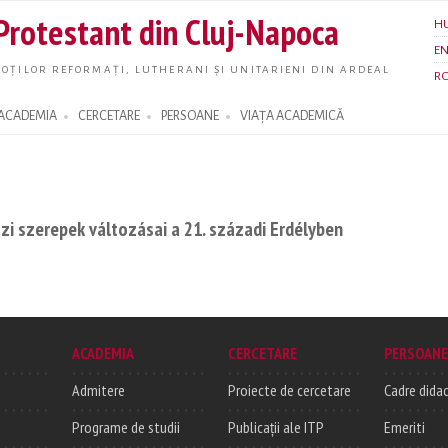
Skip to
 Protestant din Cluj-Napoca
H
main
E
content
OȚILOR REFORMAȚI, LUTHERANI ȘI UNITARIENI DIN ARDEAL
R
ACADEMIA
CERCETARE
PERSOANE
VIAȚA ACADEMICĂ
zi szerepek változásai a 21. századi Erdélyben
ACADEMIA
CERCETARE
PERSOANE
Admitere
Proiecte de cercetare
Cadre didac
Programe de studii
Publicații ale ITP
Emeriti