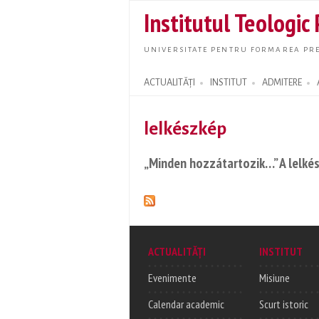
Institutul Teologic
UNIVERSITATE PENTRU FORMAREA PRE
ACTUALITĂȚI
INSTITUT
ADMITERE
Search form
lelkészkép
„Minden hozzátartozik…” A lelkés
ACTUALITĂȚI
INSTITUT
Evenimente
Misiune
Calendar academic
Scurt istoric