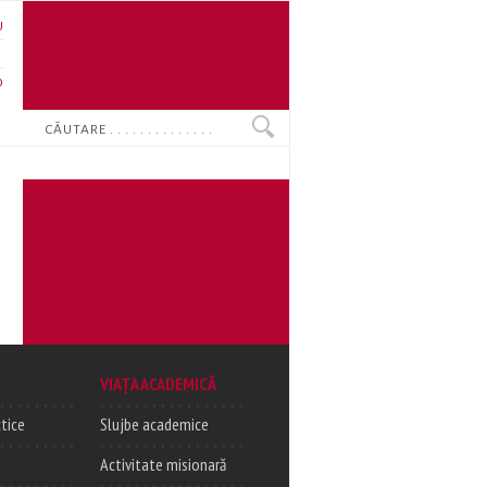
U
N
O
Search
VIAȚA ACADEMICĂ
tice
Slujbe academice
Activitate misionară