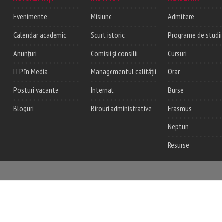
Evenimente
Misiune
Admitere
Calendar academic
Scurt istoric
Programe de studii
Anunțuri
Comisii și consilii
Cursuri
ITP în Media
Managementul calității
Orar
Posturi vacante
Internat
Burse
Bloguri
Birouri administrative
Erasmus
Neptun
Resurse