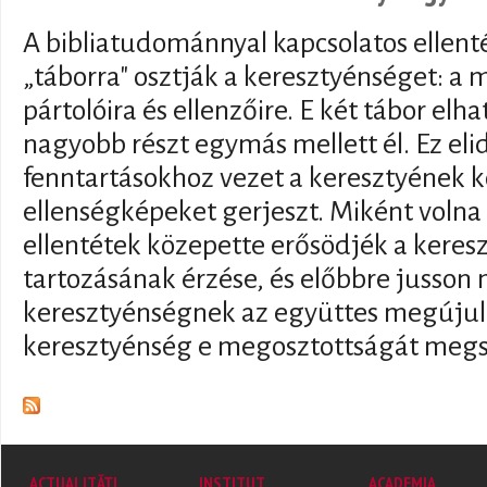
A bibliatudománnyal kapcsolatos ellent
„táborra" osztják a keresztyénséget: a
pártolóira és ellenzőire. E két tábor el
nagyobb részt egymás mellett él. Ez el
fenntartásokhoz vezet a keresztyének k
ellenségképeket gerjeszt. Miként volna 
ellentétek közepette erősödjék a kere
tartozásának érzése, és előbbre jusson
keresztyénségnek az együttes megújulá
keresztyénség e megosztottságát megs
ACTUALITĂȚI
INSTITUT
ACADEMIA