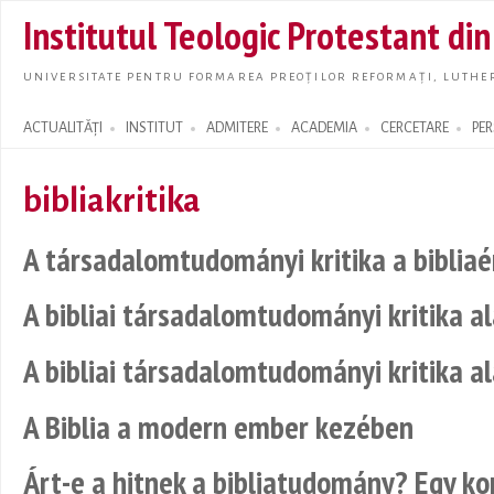
Skip t
Institutul Teologic Protestant di
main
conte
UNIVERSITATE PENTRU FORMAREA PREOȚILOR REFORMAȚI, LUTHER
ACTUALITĂȚI
INSTITUT
ADMITERE
ACADEMIA
CERCETARE
PE
Search form
bibliakritika
A társadalomtudományi kritika a biblia
A bibliai társadalomtudományi kritika al
A bibliai társadalomtudományi kritika al
A Biblia a modern ember kezében
Árt-e a hitnek a bibliatudomány? Egy ko