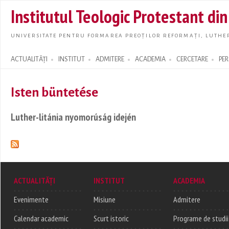
Skip t
Institutul Teologic Protestant di
main
conte
UNIVERSITATE PENTRU FORMAREA PREOȚILOR REFORMAȚI, LUTHER
ACTUALITĂȚI
INSTITUT
ADMITERE
ACADEMIA
CERCETARE
PE
Search form
Isten büntetése
Luther-litánia nyomorúság idején
ACTUALITĂȚI
INSTITUT
ACADEMIA
Evenimente
Misiune
Admitere
Calendar academic
Scurt istoric
Programe de studii