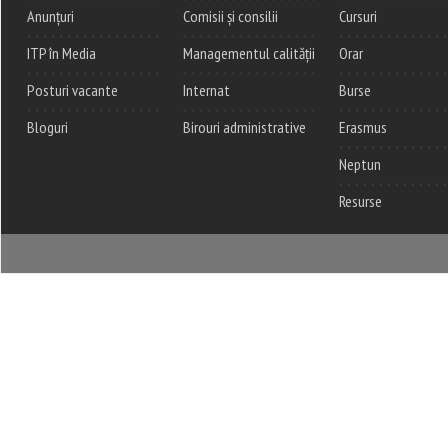
Anunțuri
Comisii și consilii
Cursuri
ITP în Media
Managementul calității
Orar
Posturi vacante
Internat
Burse
Bloguri
Birouri administrative
Erasmus
Neptun
Resurse