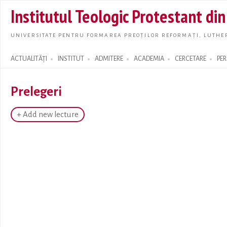
Skip t
Institutul Teologic Protestant di
main
conte
UNIVERSITATE PENTRU FORMAREA PREOȚILOR REFORMAȚI, LUTHER
ACTUALITĂȚI
INSTITUT
ADMITERE
ACADEMIA
CERCETARE
PE
Search form
Prelegeri
+ Add new lecture