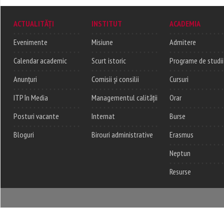
ACTUALITĂȚI
INSTITUT
ACADEMIA
Evenimente
Misiune
Admitere
Calendar academic
Scurt istoric
Programe de studii
Anunțuri
Comisii și consilii
Cursuri
ITP în Media
Managementul calității
Orar
Posturi vacante
Internat
Burse
Bloguri
Birouri administrative
Erasmus
Neptun
Resurse