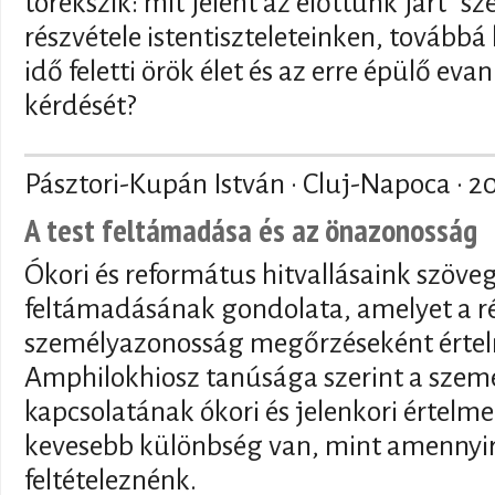
törekszik: mit jelent az előttünk járt "s
részvétele istentiszteleteinken, tovább
idő feletti örök élet és az erre épülő ev
kérdését?
Pásztori-Kupán István · Cluj-Napoca ·
20
A test feltámadása és az önazonosság
Ókori és református hitvallásaink szöve
feltámadásának gondolata, amelyet a ré
személyazonosság megőrzéseként értel
Amphilokhiosz tanúsága szerint a személ
kapcsolatának ókori és jelenkori értelme
kevesebb különbség van, mint amennyire
feltételeznénk.