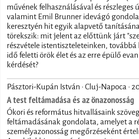
művének felhasználásával és részleges 
valamint Emil Brunner idevágó gondola
keresztyén hit egyik alapvető tanításán
törekszik: mit jelent az előttünk járt "s
részvétele istentiszteleteinken, tovább
idő feletti örök élet és az erre épülő ev
kérdését?
Pásztori-Kupán István · Cluj-Napoca ·
2
A test feltámadása és az önazonosság
Ókori és református hitvallásaink szöve
feltámadásának gondolata, amelyet a ré
személyazonosság megőrzéseként értel