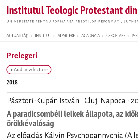
Skip t
Institutul Teologic Protestant di
main
conte
UNIVERSITATE PENTRU FORMAREA PREOȚILOR REFORMAȚI, LUTHER
ACTUALITĂȚI
INSTITUT
ADMITERE
ACADEMIA
CERCETARE
PE
Search form
Prelegeri
+ Add new lecture
2018
Pásztori-Kupán István · Cluj-Napoca ·
2
A paradicsombéli lelkek állapota, az idő
örökkévalóság
Az előadás Kálvin Psychopannychia (A le