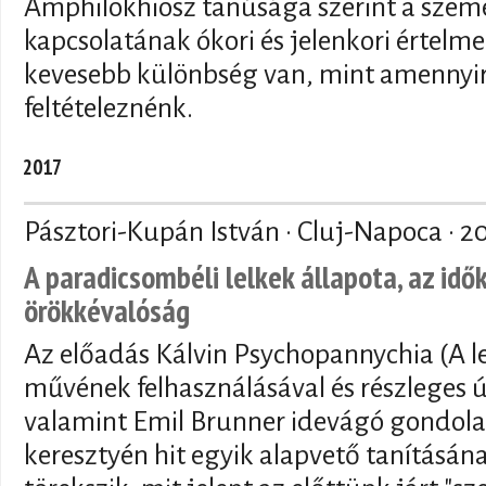
Amphilokhiosz tanúsága szerint a személ
kapcsolatának ókori és jelenkori értelme
kevesebb különbség van, mint amennyire
feltételeznénk.
2017
Pásztori-Kupán István · Cluj-Napoca ·
20
A paradicsombéli lelkek állapota, az idő
örökkévalóság
Az előadás Kálvin Psychopannychia (A le
művének felhasználásával és részleges 
valamint Emil Brunner idevágó gondola
keresztyén hit egyik alapvető tanításán