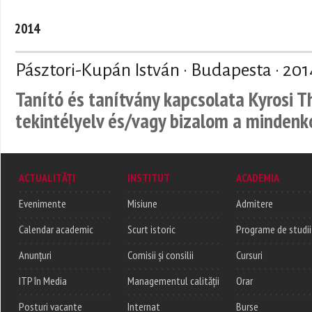
2014
Pásztori-Kupán István · Budapesta ·
201
Tanító és tanítvány kapcsolata Kyrosi 
tekintélyelv és/vagy bizalom a mindenk
ACTUALITĂȚI
INSTITUT
ACADEMIA
Evenimente
Misiune
Admitere
Calendar academic
Scurt istoric
Programe de studii
Anunțuri
Comisii și consilii
Cursuri
ITP în Media
Managementul calității
Orar
Posturi vacante
Internat
Burse