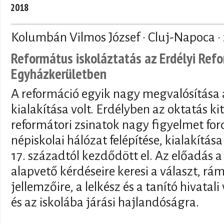
2018
Kolumbán Vilmos József · Cluj-Napoca ·
Református iskoláztatás az Erdélyi Ref
Egyházkerületben
A reformáció egyik nagy megvalósítása a
kialakítása volt. Erdélyben az oktatás ki
reformátori zsinatok nagy figyelmet ford
népiskolai hálózat felépítése, kialakítása
17. századtól kezdődött el. Az előadás a 
alapvető kérdéseire keresi a választ, rá
jellemzőire, a lelkész és a tanító hivatal
és az iskolába járási hajlandóságra.