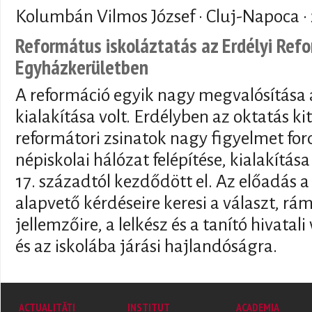
Kolumbán Vilmos József · Cluj-Napoca ·
Református iskoláztatás az Erdélyi Ref
Egyházkerületben
A reformáció egyik nagy megvalósítása a
kialakítása volt. Erdélyben az oktatás ki
reformátori zsinatok nagy figyelmet ford
népiskolai hálózat felépítése, kialakítása
17. századtól kezdődött el. Az előadás a 
alapvető kérdéseire keresi a választ, rá
jellemzőire, a lelkész és a tanító hivatal
és az iskolába járási hajlandóságra.
ACTUALITĂȚI
INSTITUT
ACADEMIA