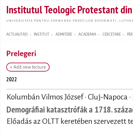
Skip t
Institutul Teologic Protestant di
main
conte
UNIVERSITATE PENTRU FORMAREA PREOȚILOR REFORMAȚI, LUTHER
ACTUALITĂȚI
INSTITUT
ADMITERE
ACADEMIA
CERCETARE
PE
Search form
Prelegeri
+ Add new lecture
2022
Kolumbán Vilmos József · Cluj-Napoca ·
Demográfiai katasztrófák a 1718. száz
Előadás az OLTT keretében szervezett t