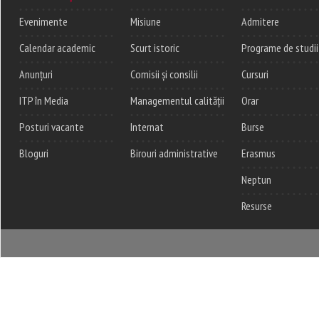
Evenimente
Misiune
Admitere
Calendar academic
Scurt istoric
Programe de studii
Anunțuri
Comisii și consilii
Cursuri
ITP în Media
Managementul calității
Orar
Posturi vacante
Internat
Burse
Bloguri
Birouri administrative
Erasmus
Neptun
Resurse