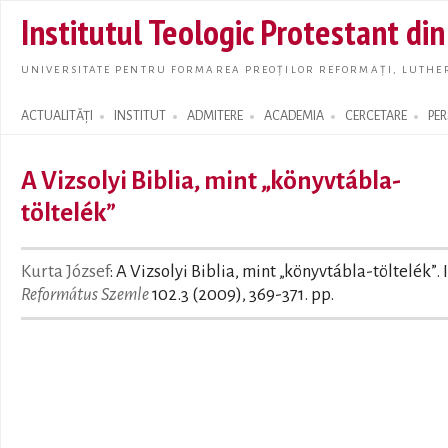
Skip t
Institutul Teologic Protestant di
main
conte
UNIVERSITATE PENTRU FORMAREA PREOȚILOR REFORMAȚI, LUTHER
ACTUALITĂȚI
INSTITUT
ADMITERE
ACADEMIA
CERCETARE
PE
Search form
A Vizsolyi Biblia, mint „könyvtábla-
töltelék”
Kurta József
: A Vizsolyi Biblia, mint „könyvtábla-töltelék”. I
Református Szemle
102.3 (2009), 369-371. pp.