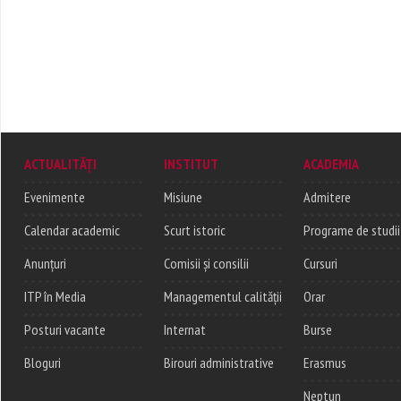
ACTUALITĂȚI
INSTITUT
ACADEMIA
Evenimente
Misiune
Admitere
Calendar academic
Scurt istoric
Programe de studii
Anunțuri
Comisii și consilii
Cursuri
ITP în Media
Managementul calității
Orar
Posturi vacante
Internat
Burse
Bloguri
Birouri administrative
Erasmus
Neptun