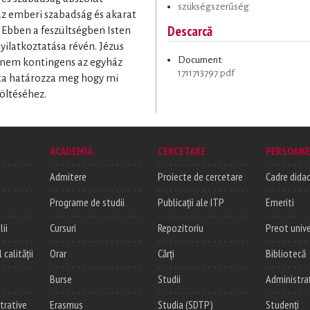
szükségszerűség
az emberi szabadság és akarat
Descarcă
 Ebben a feszültségben Isten
ilatkoztatása révén. Jézus
Document:
 nem kontingens az egyház
1711713797.pdf
ta határozza meg hogy mi
öltéséhez.
ACADEMIA
CERCETARE
PERSOANE
Admitere
Proiecte de cercetare
Cadre didac
Programe de studii
Publicații ale ITP
Emeriti
lii
Cursuri
Repozitoriu
Preot unive
alității
Orar
Cărți
Bibliotecă
Burse
Studii
Administra
trative
Erasmus
Studia (SDTP)
Studenți