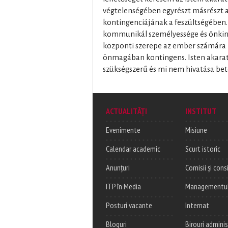
végtelenségében egyrészt másrészt 
kontingenciájának a feszültségében.
kommunikál személyessége és önkiny
központi szerepe az ember számára
önmagában kontingens. Isten akara
szükségszerű és mi nem hivatása bet
ACTUALITĂȚI
INSTITUT
Evenimente
Misiune
Calendar academic
Scurt istoric
Anunțuri
Comisii și consi
ITP în Media
Managementul c
Posturi vacante
Internat
Bloguri
Birouri adminis