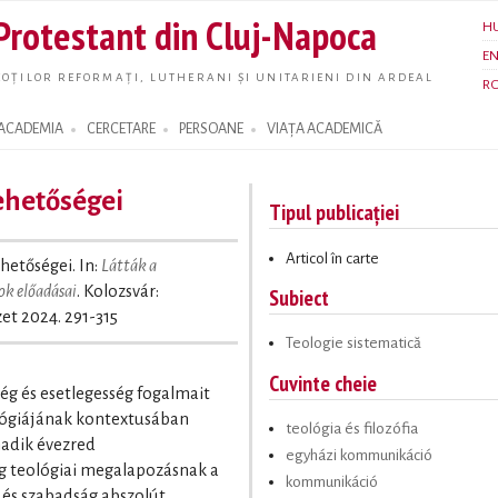
Skip to
 Protestant din Cluj-Napoca
H
main
E
content
OȚILOR REFORMAȚI, LUTHERANI ȘI UNITARIENI DIN ARDEAL
R
ACADEMIA
CERCETARE
PERSOANE
VIAȚA ACADEMICĂ
lehetőségei
Tipul publicației
Articol în carte
ehetőségei. In:
Látták a
ok előadásai
. Kolozsvár:
Subiect
et 2024. 291-315
Teologie sistematică
Cuvinte cheie
g és esetlegesség fogalmait
ológiájának kontextusában
teológia és filozófia
adik évezred
egyházi kommunikáció
ág teológiai megalapozásnak a
kommunikáció
 és szabadság abszolút