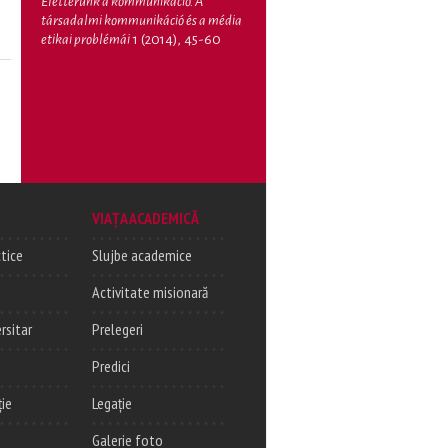
Életterünk a kommunikáció. A
társadalmi kommunikáció és a média
etikai problémái
1 (2014), 45-60
VIAȚA ACADEMICĂ
tice
Slujbe academice
Activitate misionară
rsitar
Prelegeri
Predici
ție
Legație
Galerie foto