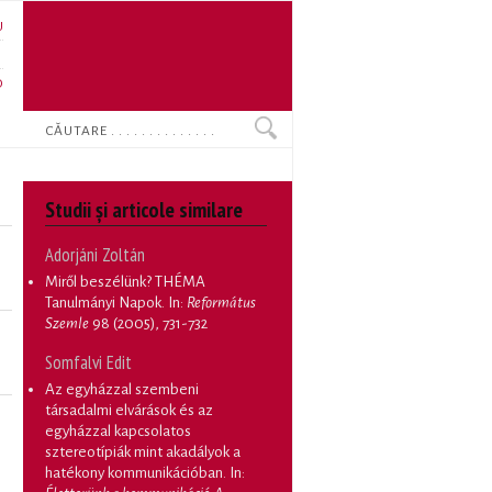
U
N
O
Search
Studii și articole similare
Adorjáni Zoltán
Miről beszélünk? THÉMA
Tanulmányi Napok
. In:
Református
Szemle
98 (2005), 731-732
Somfalvi Edit
Az egyházzal szembeni
társadalmi elvárások és az
egyházzal kapcsolatos
sztereotípiák mint akadályok a
hatékony kommunikációban
. In: