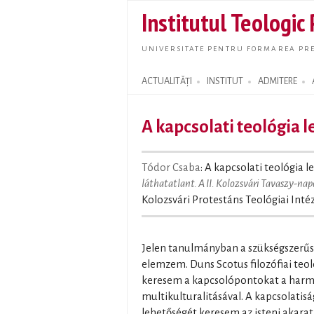
Institutul Teologic
UNIVERSITATE PENTRU FORMAREA PRE
ACTUALITĂȚI
INSTITUT
ADMITERE
Search form
A kapcsolati teológia 
Tódor Csaba
: A kapcsolati teológia l
láthatatlant. A II. Kolozsvári Tavaszy-nap
Kolozsvári Protestáns Teológiai Intéz
Jelen tanulmányban a szükségszerűsé
elemzem. Duns Scotus filozófiai te
keresem a kapcsolópontokat a harm
multikulturalitásával. A kapcsolatis
lehetőségét keresem az isteni akarat