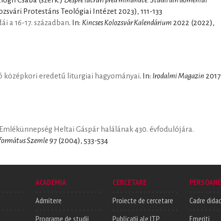
ozsvári Protestáns Teológiai Intézet 2023), 111-133
i a 16-17. században
. In:
Kincses Kolozsvár Kalendárium
2022 (2022),
 középkori eredetű liturgiai hagyományai
. In:
Irodalmi Magazin
2017
Emlékünnepség Heltai Gáspár halálának 430. évfodulójára.
formátus Szemle
97 (2004), 533-534
ACADEMIA
CERCETARE
PERSOANE
Admitere
Proiecte de cercetare
Cadre didac
Programe de studii
Publicații ale ITP
Emeriti