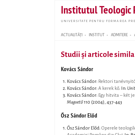
Institutul Teologic
UNIVERSITATE PENTRU FORMAREA PRE
ACTUALITĂȚI
INSTITUT
ADMITERE
Search form
Studii și articole simil
Kovács Sándor
Kovács Sándor:
Rektori tanévnyit
Kovács Sándor:
A kerek kő
. In:
Unit
Kovács Sándor:
Egy hitvita – két
Magvető
110 (2004), 437-443
Ősz Sándor Előd
Ősz Sándor Előd:
Operele teologilor
Academiei Române din Cluj
. In: 