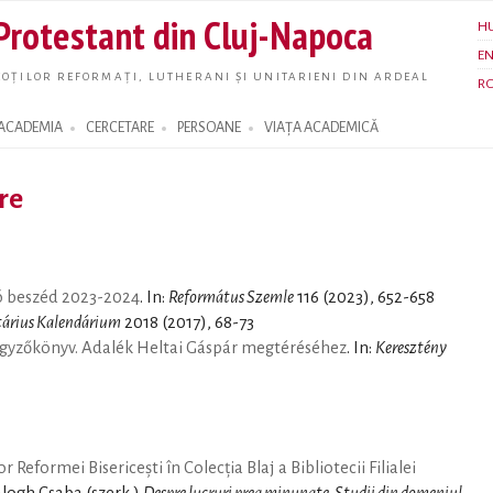
Skip to
 Protestant din Cluj-Napoca
H
main
E
content
OȚILOR REFORMAȚI, LUTHERANI ȘI UNITARIENI DIN ARDEAL
R
ACADEMIA
CERCETARE
PERSOANE
VIAȚA ACADEMICĂ
are
ó beszéd 2023-2024
. In:
Református Szemle
116 (2023), 652-658
árius Kalendárium
2018 (2017), 68-73
 jegyzőkönyv. Adalék Heltai Gáspár megtéréséhez
. In:
Keresztény
 Reformei Bisericești în Colecția Blaj a Bibliotecii Filialei
Balogh Csaba (szerk.)
Despre lucruri prea minunate. Studii din domeniul