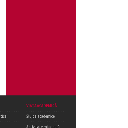
VIAȚA ACADEMICĂ
tice
Slujbe academice
Activitate misionară