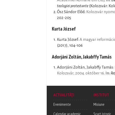
teologiei protestante
(Kolozsvár: Kol
Ősz Sándor Előd:
Kolozsvár nyomdá
202-205
Kurta József
Kurta József:
A magyar reformáció
(2017), 104-106
Adorjáni Zoltán, Jakabffy Tamás
Adorjáni Zoltán, Jakabffy Tamás:
Kolozsvár, 2004. október 16
. In:
Re
ACTUALITĂȚI
INSTITUT
Evenimente
Misiune
Calendar academic
Scurt istoric