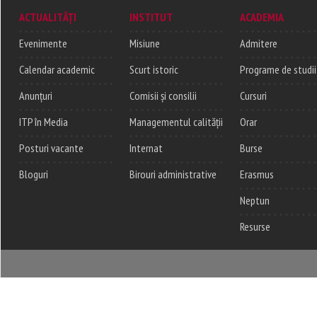
ACTUALITĂȚI
INSTITUT
ACADEMIA
Evenimente
Misiune
Admitere
Calendar academic
Scurt istoric
Programe de studii
Anunțuri
Comisii și consilii
Cursuri
ITP în Media
Managementul calității
Orar
Posturi vacante
Internat
Burse
Bloguri
Birouri administrative
Erasmus
Neptun
Resurse