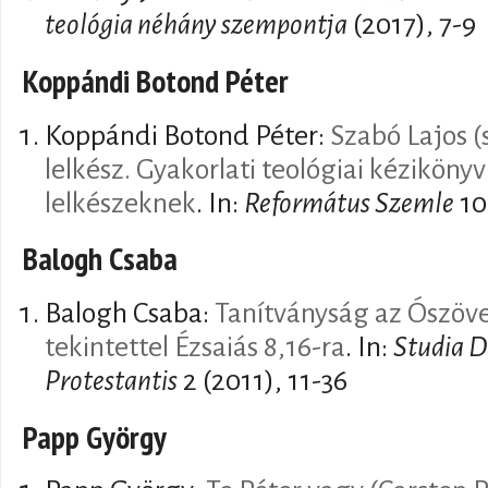
teológia néhány szempontja
(2017), 7-9
Koppándi Botond Péter
Koppándi Botond Péter:
Szabó Lajos (
lelkész. Gyakorlati teológiai kéziköny
lelkészeknek
. In:
Református Szemle
10
Balogh Csaba
Balogh Csaba:
Tanítványság az Ószöv
tekintettel Ézsaiás 8,16-ra
. In:
Studia 
Protestantis
2 (2011), 11-36
Papp György