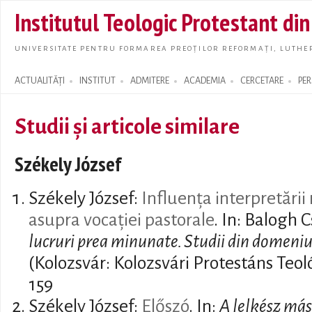
Skip t
Institutul Teologic Protestant di
main
conte
UNIVERSITATE PENTRU FORMAREA PREOȚILOR REFORMAȚI, LUTHER
ACTUALITĂȚI
INSTITUT
ADMITERE
ACADEMIA
CERCETARE
PE
Search form
Studii și articole similare
Székely József
Székely József:
Influența interpretării 
asupra vocației pastorale
. In: Balogh 
lucruri prea minunate. Studii din domeniu
(Kolozsvár: Kolozsvári Protestáns Teol
159
Székely József:
Előszó
. In:
A lelkész más