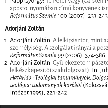
Papp György:
Te Péter vagy (Carsten P
apostol nyomában című könyvének is
Református Szemle
100 (2007), 233-243
Adorjáni Zoltán
Adorjáni Zoltán:
A lelkipásztor, mint a
személyiség. A szolgálat irányai a p
Református Szemle
99 (2006), 374-386
Adorjáni Zoltán:
Gyülekezetem pásztori
lelkészképesítői szakdolgozat)
. In: J
Határidő - Teológiai tanulmányok. Dolgo
teológiai tudományok köréből
(Kolozsvár
Intézet 1995), 221-242