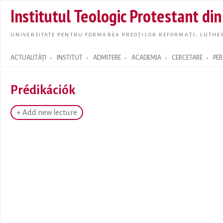
Skip t
Institutul Teologic Protestant di
main
conte
UNIVERSITATE PENTRU FORMAREA PREOȚILOR REFORMAȚI, LUTHER
ACTUALITĂȚI
INSTITUT
ADMITERE
ACADEMIA
CERCETARE
PE
Search form
Prédikációk
+ Add new lecture