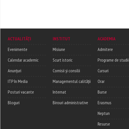
ACTUALITĂȚI
INSTITUT
ACADEMIA
Evenimente
Misiune
Admitere
Calendar academic
Scurt istoric
Programe de studii
Anunțuri
Comisii și consilii
Cursuri
ITP în Media
Managementul calității
Orar
Posturi vacante
Internat
Burse
Bloguri
Birouri administrative
Erasmus
Neptun
Resurse