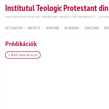
Skip t
Institutul Teologic Protestant di
main
conte
UNIVERSITATE PENTRU FORMAREA PREOȚILOR REFORMAȚI, LUTHER
ACTUALITĂȚI
INSTITUT
ADMITERE
ACADEMIA
CERCETARE
PE
Search form
Prédikációk
+ Add new lecture