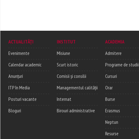
ACTUALITĂȚI
INSTITUT
ACADEMIA
Evenimente
Misiune
Admitere
Calendar academic
Scurt istoric
Programe de studii
Anunțuri
Comisii și consilii
Cursuri
ITP în Media
Managementul calității
Orar
Posturi vacante
Internat
Burse
Bloguri
Birouri administrative
Erasmus
Neptun
Resurse