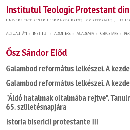
Skip t
Institutul Teologic Protestant di
main
conte
UNIVERSITATE PENTRU FORMAREA PREOȚILOR REFORMAȚI, LUTHER
ACTUALITĂȚI
INSTITUT
ADMITERE
ACADEMIA
CERCETARE
PE
Search form
Ősz Sándor Előd
Galambod református lelkészei. A kezde
Galambod református lelkészei. A kezde
"Áldó hatalmak oltalmába rejtve". Tanu
65. születésnapjára
Istoria bisericii protestante III