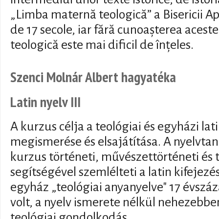
„Limba maternă teologică” a Bisericii Ap
de 17 secole, iar fără cunoașterea aceste
teologică este mai dificil de înțeles.
Szenci Molnár Albert hagyatéka
Latin nyelv III
A kurzus célja a teológiai és egyházi lat
megismerése és elsajátítása. A nyelvtan
kurzus történeti, művészettörténeti és 
segítségével szemlélteti a latin kifejez
egyház „teológiai anyanyelve" 17 évszáz
volt, a nyelv ismerete nélkül nehezebb
teológiai gondolkodás.