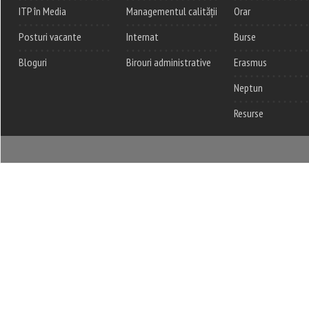
ITP în Media
Managementul calității
Orar
Posturi vacante
Internat
Burse
Bloguri
Birouri administrative
Erasmus
Neptun
Resurse