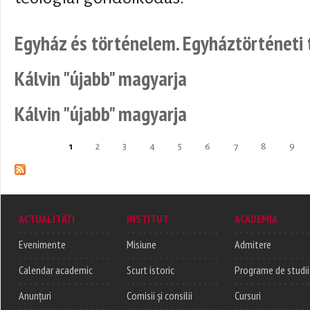
Egyház és történelem. Egyháztörténeti
Kálvin "újabb" magyarja
Kálvin "újabb" magyarja
1
2
3
4
5
6
7
8
9
Pages
ACTUALITĂȚI
INSTITUT
ACADEMIA
Evenimente
Misiune
Admitere
Calendar academic
Scurt istoric
Programe de studii
Anunțuri
Comisii și consilii
Cursuri