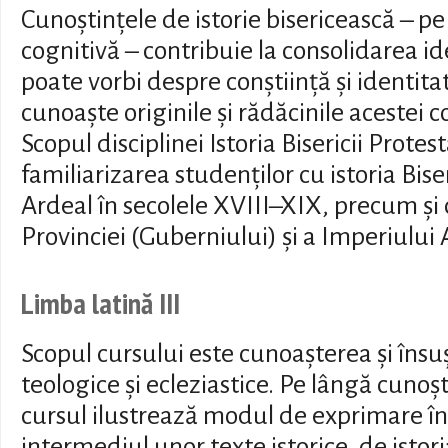
Cunoștințele de istorie bisericească – p
cognitivă – contribuie la consolidarea id
poate vorbi despre conștiință și identita
cunoaște originile și rădăcinile acestei 
Scopul disciplinei Istoria Bisericii Protest
familiarizarea studenților cu istoria Bis
Ardeal în secolele XVIII–XIX, precum și c
Provinciei (Guberniului) și a Imperiului
Limba latină III
Scopul cursului este cunoașterea și însu
teologice și ecleziastice. Pe lângă cunoș
cursul ilustrează modul de exprimare în 
intermediul unor texte istorice, de istoria